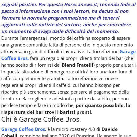
segnali positivi. Per questo Horecanews.it, tenendo fede al
patto d'informazione con i suoi lettori, ha deciso di non
fermare la normale programmazione ma di tenervi
aggiornati sulle notizie del settore, anche per concedere
un momento di svago dalle difficoltà del momento.
Durante l’emergenza il mondo del caffè ha scoperto di essere
una grande comunità, fatta di persone che in questo momento
attraversano grandi difficoltà lavorative. La torrefazione
Garage
Coffee Bros.
farà un regalo ai propri clienti titolari dei bar (che
hanno scelto di rifornirsi del
Blend Fratelli
) proprio per aiutarli
in questa situazione di emergenza: offrirà loro una fornitura di
caffè completamente gratuita. La torrefazione veronese
regalerà ai propri clienti il caffè di cui hanno bisogno per
ripartire più serenamente, senza pensare al pagamento della
fornitura. Raccoglierà le adesioni a partire da subito, per non
perdere tempo e fare in modo che,
per quanto possibile, la
riapertura dei bar trovi i baristi pronti.
Chi è Garage Coffee Bros.
Garage Coffee Bros
. è la micro-roastery 4.0 di
Davide
Cobelli,
campione italiano 2020 di Roasting. Ha aperto le sue