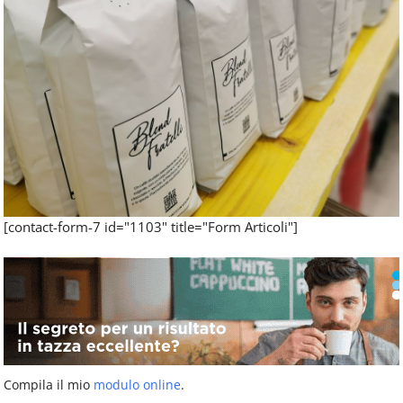
[contact-form-7 id="1103" title="Form Articoli"]
Compila il mio
modulo online
.