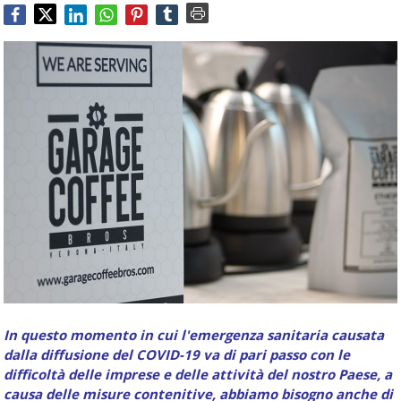
Food
Service
e
tutte
le
novità
del
comparto
Horeca.
In questo momento in cui l'emergenza sanitaria causata
dalla diffusione del COVID-19 va di pari passo con le
difficoltà delle imprese e delle attività del nostro Paese, a
causa delle misure contenitive, abbiamo bisogno anche di