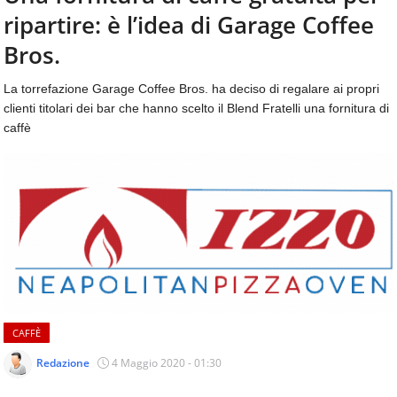
aggiornamenti
ripartire: è l’idea di Garage Coffee
CONTATTI
quotidiani
su
Bros.
temi
come
La torrefazione Garage Coffee Bros. ha deciso di regalare ai propri
ospitalità,
clienti titolari dei bar che hanno scelto il Blend Fratelli una fornitura di
ristorazione,
caffè
food
&
beverage,
catering
e
articoli
quotidiani
sul
mondo
dell'alimentazione,
dei
CAFFÈ
consumi
fuoricasa,
Redazione
4 Maggio 2020 - 01:30
del