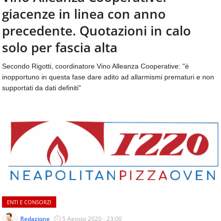
aggiornamenti
giacenze in linea con anno
CONTATTI
quotidiani
su
precedente. Quotazioni in calo
temi
solo per fascia alta
come
ospitalità,
Secondo Rigotti, coordinatore Vino Alleanza Cooperative: "è
ristorazione,
inopportuno in questa fase dare adito ad allarmismi prematuri e non
food
&
supportati da dati definiti"
beverage,
catering
e
articoli
quotidiani
sul
mondo
dell'alimentazione,
dei
consumi
fuoricasa,
ENTI E CONSORZI
del
Redazione
5 Agosto 2020 - 23:00