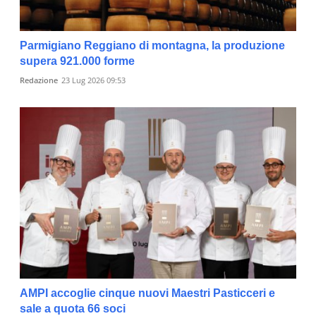
Parmigiano Reggiano di montagna, la produzione
supera 921.000 forme
Redazione
23 Lug 2026 09:53
AMPI accoglie cinque nuovi Maestri Pasticceri e
sale a quota 66 soci