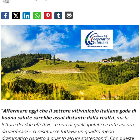
Food
Service
e
tutte
le
novità
del
comparto
Horeca.
“
Affermare oggi che il settore vitivinicolo italiano goda di
buona salute sarebbe assai distante dalla realtà
, ma la
lettura dei dati effettivi – e non di quelli ipotetici e tutti ancora
da verificare – ci restituisce tuttavia un quadro meno
drammatico rispetto a quanto alcuni sostengono
”. Con queste