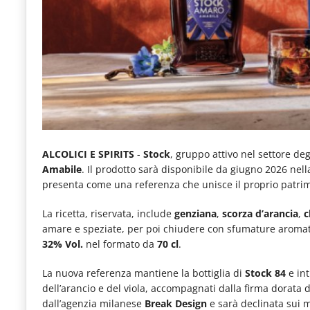
e
articoli
quotidiani
sul
mondo
dell'alimentazione,
dei
ALCOLICI E SPIRITS
-
Stock
, gruppo attivo nel settore deg
consumi
Amabile
. Il prodotto sarà disponibile da giugno 2026 nel
presenta come una referenza che unisce il proprio patrim
fuoricasa,
del
La ricetta, riservata, include
genziana
,
scorza d’arancia
,
c
amare e speziate, per poi chiudere con sfumature aromat
Food
32% Vol.
nel formato da
70 cl
.
Service
La nuova referenza mantiene la bottiglia di
Stock 84
e int
e
dell’arancio e del viola, accompagnati dalla firma dorata
tutte
dall’agenzia milanese
Break Design
e sarà declinata sui ma