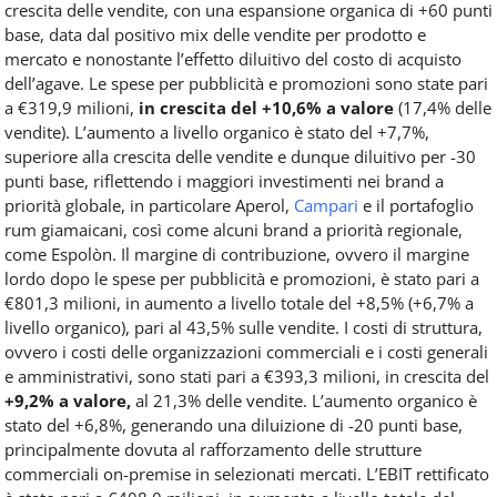
crescita delle vendite, con una espansione organica di +60 punti
base, data dal positivo mix delle vendite per prodotto e
mercato e nonostante l’effetto diluitivo del costo di acquisto
dell’agave. Le spese per pubblicità e promozioni sono state pari
a €319,9 milioni,
in crescita del +10,6% a valore
(17,4% delle
vendite). L’aumento a livello organico è stato del +7,7%,
superiore alla crescita delle vendite e dunque diluitivo per -30
punti base, riflettendo i maggiori investimenti nei brand a
priorità globale, in particolare Aperol,
Campari
e il portafoglio
rum giamaicani, così come alcuni brand a priorità regionale,
come Espolòn. Il margine di contribuzione, ovvero il margine
lordo dopo le spese per pubblicità e promozioni, è stato pari a
€801,3 milioni, in aumento a livello totale del +8,5% (+6,7% a
livello organico), pari al 43,5% sulle vendite. I costi di struttura,
ovvero i costi delle organizzazioni commerciali e i costi generali
e amministrativi, sono stati pari a €393,3 milioni, in crescita del
+9,2% a valore,
al 21,3% delle vendite. L’aumento organico è
stato del +6,8%, generando una diluizione di -20 punti base,
principalmente dovuta al rafforzamento delle strutture
commerciali on-premise in selezionati mercati. L’EBIT rettificato