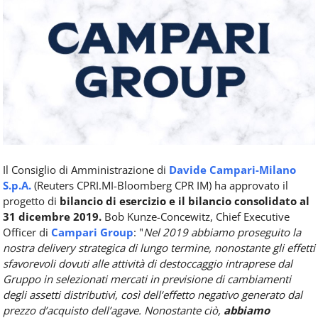
Food
Service
e
tutte
le
novità
del
comparto
Horeca.
Il Consiglio di Amministrazione di
Davide Campari-Milano
S.p.A.
(Reuters CPRI.MI-Bloomberg CPR IM) ha approvato il
progetto di
bilancio di esercizio e il bilancio consolidato al
31 dicembre 2019.
Bob Kunze-Concewitz, Chief Executive
Officer di
Campari Group
: "
Nel 2019 abbiamo proseguito la
nostra delivery strategica di lungo termine, nonostante gli effetti
sfavorevoli dovuti alle attività di destoccaggio intraprese dal
Gruppo in selezionati mercati in previsione di cambiamenti
degli assetti distributivi, così dell’effetto negativo generato dal
prezzo d’acquisto dell’agave. Nonostante ciò,
abbiamo