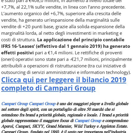
è stato pari a €408,0 milioni, in aumento a livello totale del
+7,7%, al 22,1% sulle vendite, in linea con l’anno precedente.
L’aumento organico del +6,7%, superiore alla crescita delle
vendite, ha generato un’espansione della marginalità sulle
vendite di +20 punti base, grazie alla solida espansione della
marginalità lorda, al netto degli investimenti in marketing e
costi di struttura.
La applicazione del principio contabile
IFRS 16-‘Leases’ (effettivo dal 1 gennaio 2019) ha generato
effetti positivi
pari a €1,4 milioni. Le rettifiche di proventi
(oneri) operativi sono state pari a -€21,7 milioni, principalmente
attribuibili a operazioni di ristrutturazione (tra cui iniziative di
outsourcing di servizi amministrativi e information technology).
Clicca qui per leggere il bilancio 2019
completo di Campari Group
Campari Group
Campari Group
è uno dei maggiori player a livello globale
nel settore degli spirit, con un portafoglio di oltre 50 marchi che si
estendono fra brand a priorità globale, regionale e locale. I brand a priorità
globale rappresentano il maggiore focus di
Campari Group
e comprendono
Aperol, Campari, SKYY, Grand Marnier, Wild Turkey e Appleton Estate.
Campari Group, fondato nel 1860, è il sesto per importanza nell'industria