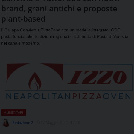
aggiornamenti
brand, grani antichi e proposte
CONTATTI
quotidiani
su
plant-based
temi
come
Il Gruppo Convivio a TuttoFood con un modello integrato: GDO,
ospitalità,
pasta funzionale, tradizioni regionali e il debutto di Pasta di Venezia
ristorazione,
nel canale moderno.
food
&
beverage,
catering
e
articoli
quotidiani
sul
mondo
dell'alimentazione,
dei
ALIMENTARI
consumi
fuoricasa,
Redazione 2
12 Maggio 2026 - 12:13
del