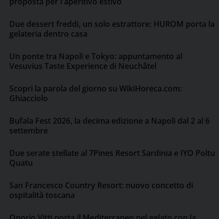
proposta per l'aperitivo estivo
Due dessert freddi, un solo estrattore: HUROM porta la
gelateria dentro casa
Un ponte tra Napoli e Tokyo: appuntamento al
Vesuvius Taste Experience di Neuchâtel
Scopri la parola del giorno su WikiHoreca.com:
Ghiacciolo
Bufala Fest 2026, la decima edizione a Napoli dal 2 al 6
settembre
Due serate stellate al 7Pines Resort Sardinia e IYO Poltu
Quatu
San Francesco Country Resort: nuovo concetto di
ospitalità toscana
Onorio Vitti porta il Mediterraneo nel gelato con la