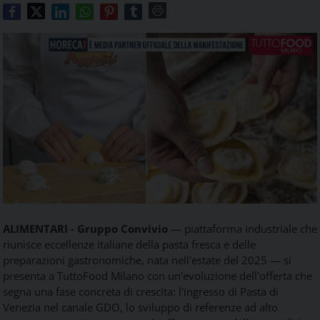
Food
Service
e
tutte
le
novità
del
comparto
Horeca.
ALIMENTARI -
Gruppo Convivio
— piattaforma industriale che
riunisce eccellenze italiane della pasta fresca e delle
preparazioni gastronomiche, nata nell'estate del 2025 — si
presenta a TuttoFood Milano con un'evoluzione dell'offerta che
segna una fase concreta di crescita: l'ingresso di Pasta di
Venezia nel canale GDO, lo sviluppo di referenze ad alto