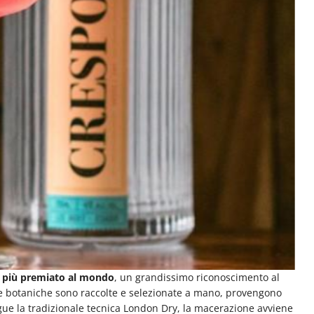
o più premiato al mondo
, un grandissimo riconoscimento al
te le botaniche sono raccolte e selezionate a mano, provengono
egue la tradizionale tecnica London Dry, la macerazione avviene