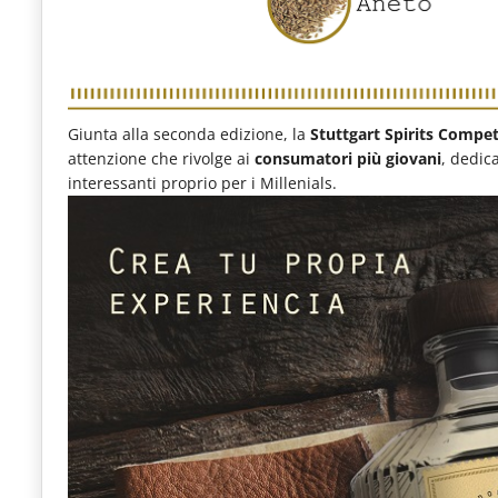
Giunta alla seconda edizione, la
Stuttgart Spirits Compet
attenzione che rivolge ai
consumatori più giovani
, dedic
interessanti proprio per i Millenials.