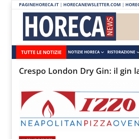
PAGINEHORECA.IT
|
HORECANEWSLETTER.COM
|
HOREC
Notizie HORECA
Horecanews.it
Notizie
TUTTE LE NOTIZIE
NOTIZIE HORECA
RISTORAZIONE
Ristorazione
-
Horeca
-
Ospitalità
Crespo London Dry Gin: il gin 
Il
Distribuzione
portale
del
Prodotti | Dispensa Horeca
canale
Eventi
Horeca
e
RUBRICHE
del