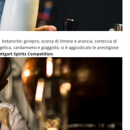
 botaniche: ginepro, scorza di limone e arancia, corteccia di
angelica, cardamomo e giaggiolo, si è aggiudicato le prestigiose
uttgart Spirits Competition
.