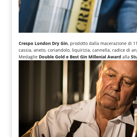
e
articoli
quotidiani
sul
Crespo London Dry Gin
, prodotto dalla macerazione di 11
mondo
cassia, aneto, coriandolo, liquirizia, cannella, radice di 
dell'alimentazione,
Medaglie
Double Gold e Best Gin Millenial Award
alla
St
dei
consumi
fuoricasa,
del
Food
Service
e
tutte