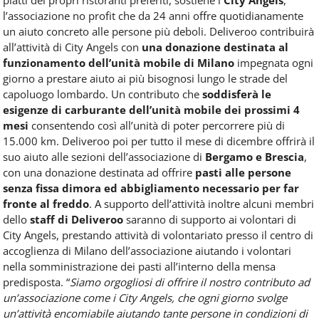
Food
l’associazione no profit che da 24 anni offre quotidianamente
Service
un aiuto concreto alle persone più deboli. Deliveroo contribuirà
e
all’attività di City Angels con
una
donazione destinata al
tutte
funzionamento dell’unità mobile di Milano
impegnata ogni
le
novità
giorno a prestare aiuto ai più bisognosi lungo le strade del
del
capoluogo lombardo. Un contributo che
soddisferà le
comparto
esigenze di carburante dell’unità mobile dei prossimi 4
Horeca.
mesi
consentendo così all’unità di poter percorrere più di
15.000 km. Deliveroo poi per tutto il mese di dicembre offrirà il
suo aiuto alle sezioni dell’associazione di
Bergamo e Brescia
,
con una donazione destinata ad offrire
pasti alle persone
senza fissa dimora ed abbigliamento necessario per far
fronte al freddo
. A supporto dell’attività inoltre alcuni membri
dello
staff di Deliveroo
saranno di supporto ai volontari di
City Angels, prestando attività di volontariato presso il centro di
accoglienza di Milano dell’associazione aiutando i volontari
nella somministrazione dei pasti all’interno della mensa
predisposta. “
Siamo orgogliosi di offrire il nostro contributo ad
un’associazione come i City Angels, che ogni giorno svolge
un’attività encomiabile aiutando tante persone in condizioni di