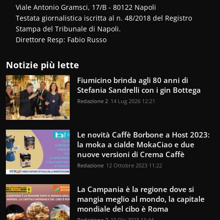
Viale Antonio Gramsci, 17/B - 80122 Napoli
Testata giornalistica iscritta al n. 48/2018 del Registro
Stampa del Tribunale di Napoli.
Direttore Resp: Fabio Russo
Notizie più lette
Fiumicino brinda agli 80 anni di
Stefania Sandrelli con i gin Bottega
Redazione 2
14 Lug 2026 12:21
Le novità Caffè Borbone a Host 2023:
la moka a cialde MokaCiao e due
nuove versioni di Crema Caffè
Redazione
12 Ottobre 2023 11:22
La Campania è la regione dove si
mangia meglio al mondo, la capitale
mondiale del cibo è Roma
Redazione 2
19 Dic 2023 11:44