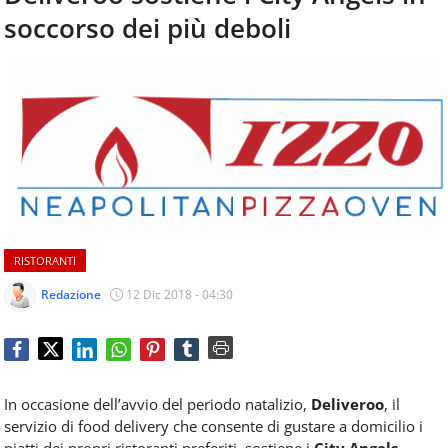
aggiornamenti
soccorso dei più deboli
CONTATTI
quotidiani
su
temi
come
ospitalità,
ristorazione,
food
&
beverage,
catering
e
RISTORANTI
articoli
quotidiani
Redazione
12 Dic 2018 - 04:30
sul
mondo
dell'alimentazione,
dei
consumi
In occasione dell’avvio del periodo natalizio,
Deliveroo
, il
fuoricasa,
servizio di food delivery che consente di gustare a domicilio i
del
piatti dei propri ristoranti preferiti, sostiene i
City Angels
,