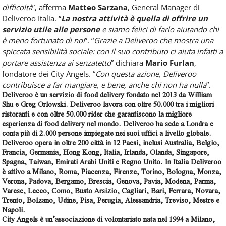
difficoltà
”, afferma
Matteo Sarzana
, General Manager di
Deliveroo Italia. “
La nostra attività è quella di offrire un
servizio utile alle persone
e siamo felici di farlo aiutando chi
è meno fortunato di noi
”. “
Grazie a Deliveroo che mostra una
spiccata sensibilità sociale: con il suo contributo ci aiuta infatti a
portare assistenza ai senzatetto
” dichiara
Mario Furlan
,
fondatore dei City Angels. “
Con questa azione, Deliveroo
contribuisce a far mangiare, e bene, anche chi non ha nulla
”.
Deliveroo
è un servizio di food delivery fondato nel 2013 da William
Shu e Greg Orlowski. Deliveroo lavora con oltre 50.000 tra i migliori
ristoranti e con oltre 50.000 rider che garantiscono la migliore
esperienza di food delivery nel mondo. Deliveroo ha sede a Londra e
conta più di 2.000 persone impiegate nei suoi uffici a livello globale.
Deliveroo opera in oltre 200 città in 12 Paesi, inclusi Australia, Belgio,
Francia, Germania, Hong Kong, Italia, Irlanda, Olanda, Singapore,
Spagna, Taiwan, Emirati Arabi Uniti e Regno Unito. In Italia Deliveroo
è attivo a Milano, Roma, Piacenza, Firenze, Torino, Bologna, Monza,
Verona, Padova, Bergamo, Brescia, Genova, Pavia, Modena, Parma,
Varese, Lecco, Como, Busto Arsizio, Cagliari, Bari, Ferrara, Novara,
Trento, Bolzano, Udine, Pisa, Perugia, Alessandria, Treviso, Mestre e
Napoli.
City Angels
è un’associazione di volontariato nata nel 1994 a Milano,