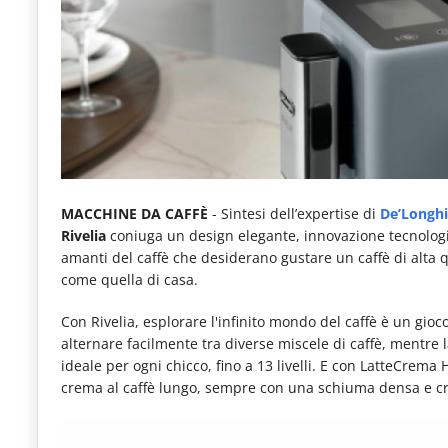
e
articoli
quotidiani
sul
mondo
dell'alimentazione,
dei
MACCHINE DA CAFFÈ
- Sintesi dell’expertise di
De’Longhi
Rivelia
coniuga un design elegante, innovazione tecnologic
consumi
amanti del caffè che desiderano gustare un caffè di alta 
fuoricasa,
come quella di casa.
del
Con Rivelia, esplorare l'infinito mondo del caffè è un gioc
Food
alternare facilmente tra diverse miscele di caffè, mentre
ideale per ogni chicco, fino a 13 livelli. E con LatteCrema
Service
crema al caffè lungo, sempre con una schiuma densa e c
e
tutte