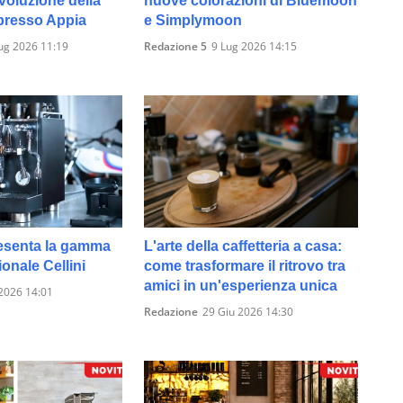
voluzione della
nuove colorazioni di Bluemoon
presso Appia
e Simplymoon
ug 2026 11:19
Redazione 5
9 Lug 2026 14:15
esenta la gamma
L'arte della caffetteria a casa:
onale Cellini
come trasformare il ritrovo tra
amici in un'esperienza unica
2026 14:01
Redazione
29 Giu 2026 14:30