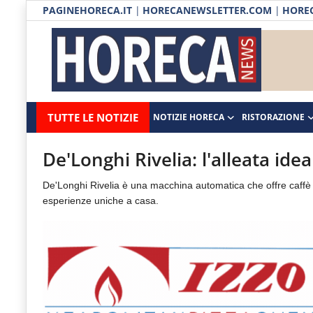
PAGINEHORECA.IT
|
HORECANEWSLETTER.COM
|
HOREC
Notizie HORECA
Horecanews.it
Notizie
TUTTE LE NOTIZIE
NOTIZIE HORECA
RISTORAZIONE
Ristorazione
-
Horeca
-
Ospitalità
De'Longhi Rivelia: l'alleata ide
Il
Distribuzione
De'Longhi Rivelia è una macchina automatica che offre caffè d
portale
esperienze uniche a casa.
del
Prodotti | Dispensa Horeca
canale
Eventi
Horeca
e
RUBRICHE
del