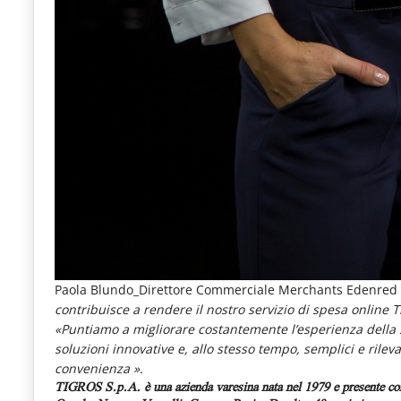
Paola Blundo_Direttore Commerciale Merchants Edenred I
contribuisce a rendere il nostro servizio di spesa onlin
«Puntiamo a migliorare costantemente l’esperienza della 
soluzioni innovative e, allo stesso tempo, semplici e rileva
convenienza ».
TIGROS S.p.A. è una azienda varesina nata nel 1979 e presente co