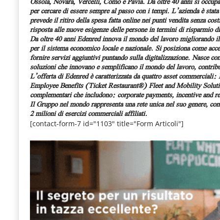
Ossola, Novara, Vercelli, Como e Pavia. Da oltre 40 anni si occupa, 
per cercare di essere sempre al passo con i tempi. L’azienda è stata
prevede il ritiro della spesa fatta online nei punti vendita senza 
risposta alle nuove esigenze delle persone in termini di risparmio 
Da oltre 40 anni Edenred innova il mondo del lavoro migliorando il 
per il sistema economico locale e nazionale. Si posiziona come accele
fornire servizi aggiuntivi puntando sulla digitalizzazione. Nasce c
soluzioni che innovano e semplificano il mondo del lavoro, contribu
L’offerta di Edenred è caratterizzata da quattro asset commerciali:
Employee Benefits (Ticket Restaurant®)
Fleet and Mobility Solu
complementari che includono: corporate payments, incentive and 
Il Gruppo nel mondo rappresenta una rete unica nel suo genere, con i
2 milioni di esercizi commerciali affiliati.
[contact-form-7 id="1103" title="Form Articoli"]