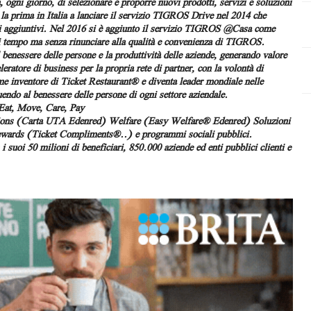
ogni giorno, di selezionare e proporre nuovi prodotti, servizi e soluzioni
 la prima in Italia a lanciare il servizio TIGROS Drive nel 2014 che
costi aggiuntivi. Nel 2016 si è aggiunto il servizio TIGROS @Casa come
di tempo ma senza rinunciare alla qualità e convenienza di TIGROS.
benessere delle persone e la produttività delle aziende, generando valore
ratore di business per la propria rete di partner, con la volontà di
ome inventore di Ticket Restaurant® e diventa leader mondiale nelle
endo al benessere delle persone di ogni settore aziendale.
 Eat, Move, Care, Pay
tions (Carta UTA Edenred)
Welfare (Easy Welfare® Edenred)
Soluzioni
rewards (Ticket Compliments®..) e programmi sociali pubblici.
 suoi 50 milioni di beneficiari, 850.000 aziende ed enti pubblici clienti e