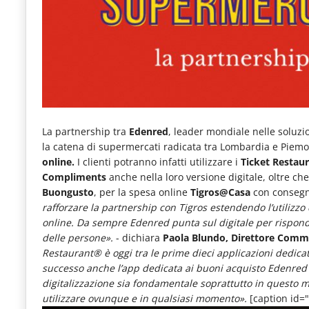
e
articoli
quotidiani
sul
mondo
dell'alimentazione,
La partnership tra
Edenred
, leader mondiale nelle soluzi
dei
la catena di supermercati radicata tra Lombardia e Piemon
online.
I clienti potranno infatti utilizzare i
Ticket Restau
consumi
Compliments
anche nella loro versione digitale, oltre che 
fuoricasa,
Buongusto
, per la spesa online
Tigros@Casa
con consegna
rafforzare la partnership con Tigros estendendo l’utilizzo
del
online. Da sempre Edenred punta sul digitale per risponde
Food
delle persone».
- dichiara
Paola Blundo, Direttore Comme
Restaurant® è oggi tra le prime dieci applicazioni dedicate
Service
successo anche l’app dedicata ai buoni acquisto Edenre
e
digitalizzazione sia fondamentale soprattutto in questo mo
tutte
utilizzare ovunque e in qualsiasi momento».
[caption id=