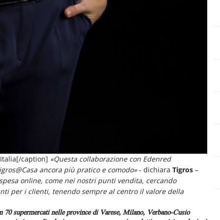
talia[/caption]
«Questa collaborazione con Edenred
e Tigros@Casa ancora più pratico e comodo»
- dichiara
Tigros
–
spesa online, come nei nostri punti vendita, cercando
nti per i clienti, tenendo sempre al centro il valore della
n 70 supermercati nelle province di Varese, Milano, Verbano-Cusio