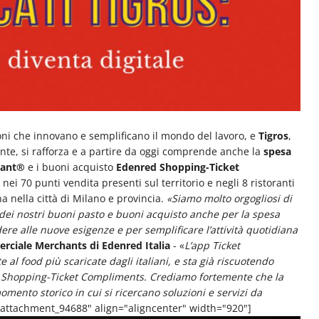
oni che innovano e semplificano il mondo del lavoro, e
Tigros
,
te, si rafforza e a partire da oggi comprende anche la
spesa
rant®
e i buoni acquisto
Edenred Shopping-Ticket
nei 70 punti vendita presenti sul territorio e negli 8 ristoranti
 nella città di Milano e provincia.
«Siamo molto orgogliosi di
 dei nostri buoni pasto e buoni acquisto anche per la spesa
re alle nuove esigenze e per semplificare l’attività quotidiana
rciale Merchants di Edenred Italia
- «
L’app Ticket
 al food più scaricate dagli italiani, e sta già riscuotendo
d Shopping-Ticket Compliments. Crediamo fortemente che la
mento storico in cui si ricercano soluzioni e servizi da
"attachment_94688" align="aligncenter" width="920"]