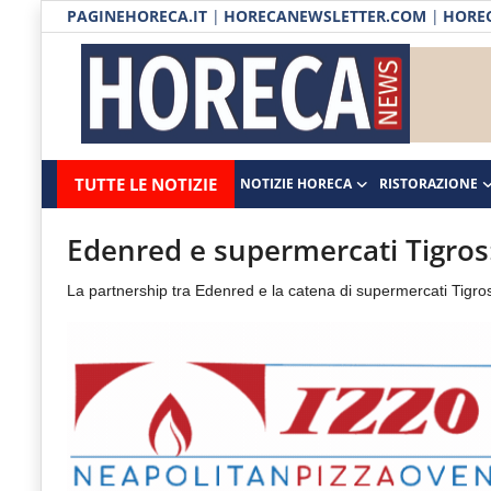
PAGINEHORECA.IT
|
HORECANEWSLETTER.COM
|
HOREC
Notizie HORECA
Horecanews.it
Notizie
TUTTE LE NOTIZIE
NOTIZIE HORECA
RISTORAZIONE
Ristorazione
-
Horeca
-
Ospitalità
Edenred e supermercati Tigros:
Il
Distribuzione
La partnership tra Edenred e la catena di supermercati Tigro
portale
del
Prodotti | Dispensa Horeca
canale
Eventi
Horeca
e
RUBRICHE
del