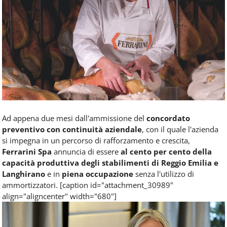
Food
Service
e
tutte
le
novità
del
comparto
Horeca.
Ad appena due mesi dall'ammissione del
concordato
preventivo con continuità aziendale
, con il quale l'azienda
si impegna in un percorso di rafforzamento e crescita,
Ferrarini Spa
annuncia di essere
al cento per cento della
capacità produttiva degli stabilimenti di Reggio Emilia e
Langhirano
e in
piena occupazione
senza l'utilizzo di
ammortizzatori. [caption id="attachment_30989"
align="aligncenter" width="680"]