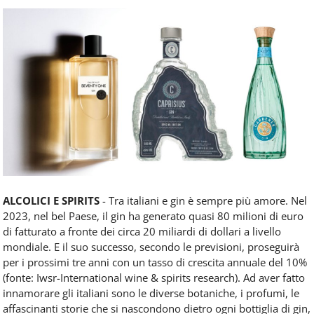
Food
Service
e
tutte
le
novità
del
comparto
Horeca.
ALCOLICI E SPIRITS
- Tra italiani e gin è sempre più amore. Nel
2023, nel bel Paese, il gin ha generato quasi 80 milioni di euro
di fatturato a fronte dei circa 20 miliardi di dollari a livello
mondiale. E il suo successo, secondo le previsioni, proseguirà
per i prossimi tre anni con un tasso di crescita annuale del 10%
(fonte: Iwsr-International wine & spirits research). Ad aver fatto
innamorare gli italiani sono le diverse botaniche, i profumi, le
affascinanti storie che si nascondono dietro ogni bottiglia di gin,