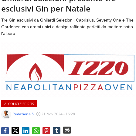
aggiornamenti
esclusivi Gin per Natale
CONTATTI
quotidiani
su
Tre Gin esclusivi da Ghilardi Selezioni: Caprisius, Seventy One e The
temi
Gardener, con aromi unici e design raffinato perfetti da mettere sotto
come
l'albero
ospitalità,
ristorazione,
food
&
beverage,
catering
e
articoli
quotidiani
sul
mondo
ALCOLICI E SPIRITS
dell'alimentazione,
dei
Redazione 5
21 Nov 2024 - 16:28
consumi
fuoricasa,
del