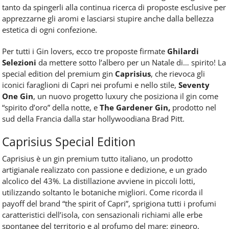
tanto da spingerli alla continua ricerca di proposte esclusive per
apprezzarne gli aromi e lasciarsi stupire anche dalla bellezza
estetica di ogni confezione.
Per tutti i Gin lovers, ecco tre proposte firmate
Ghilardi
Selezioni
da mettere sotto l’albero per un Natale di… spirito! La
special edition del premium gin
Caprisius
, che rievoca gli
iconici faraglioni di Capri nei profumi e nello stile,
Seventy
One Gin
, un nuovo progetto luxury che posiziona il gin come
“spirito d’oro” della notte, e
The Gardener Gin,
prodotto nel
sud della Francia dalla star hollywoodiana Brad Pitt.
Caprisius Special Edition
Caprisius è un gin premium tutto italiano, un prodotto
artigianale realizzato con passione e dedizione, e un grado
alcolico del 43%. La distillazione avviene in piccoli lotti,
utilizzando soltanto le botaniche migliori. Come ricorda il
payoff del brand “the spirit of Capri”, sprigiona tutti i profumi
caratteristici dell’isola, con sensazionali richiami alle erbe
spontanee del territorio e al profumo del mare: ginepro,