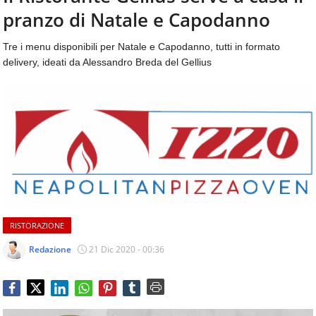
aggiornamenti
pranzo di Natale e Capodanno
CONTATTI
quotidiani
su
Tre i menu disponibili per Natale e Capodanno, tutti in formato
temi
delivery, ideati da Alessandro Breda del Gellius
come
ospitalità,
ristorazione,
food
&
beverage,
catering
e
articoli
quotidiani
sul
RISTORAZIONE
mondo
dell'alimentazione,
Redazione
21 Dic 2020 - 00:36
dei
consumi
fuoricasa,
del