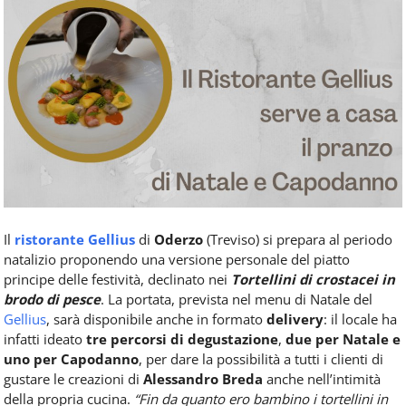
Food
Service
e
tutte
le
novità
del
comparto
Horeca.
Il
ristorante Gellius
di
Oderzo
(Treviso) si prepara al periodo
natalizio proponendo una versione personale del piatto
principe delle festività, declinato nei
Tortellini di crostacei in
brodo di pesce
. La portata, prevista nel menu di Natale del
Gellius
, sarà disponibile anche in formato
delivery
: il locale ha
infatti ideato
tre percorsi di
degustazione
,
due per Natale e
uno per Capodanno
, per dare la possibilità a tutti i clienti di
gustare le creazioni di
Alessandro Breda
anche nell’intimità
della propria cucina.
“Fin da quanto ero bambino i tortellini in