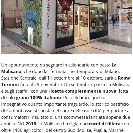
Food
Service
e
tutte
le
novità
del
comparto
Horeca.
Un appuntamento da segnare in calendario con pasta
La
Molisana
, che dopo la "fermata" nel temporary di Milano,
Stazione Centrale, dall'11 settembre al 10 ottobre, sarà a
Roma
Termini
fino al 29 novembre. Da settembre, pasta La Molisana
è sugli scaffali con una
ricetta completamente nuova
, fatta
di solo
grano 100% italiano
. Per celebrare questo
impegnativo quanto importante traguardo, lo storico pastificio
di Campobasso si sposta nel cuore delle due città per portare ai
consumatori il risultato di una scommessa lanciata appena due
anni fa. Nel
2016
La Molisana ha siglato
accordi di filiera
con
oltre 1450 agricoltori del centro-Sud (Molise, Puglia, Marche,