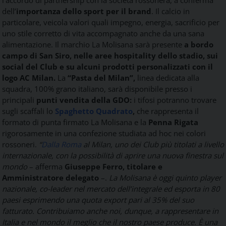
Food
dell’
importanza dello sport per il brand
. Il calcio in
Service
particolare, veicola valori quali impegno, energia, sacrificio per
e
uno stile corretto di vita accompagnato anche da una sana
tutte
alimentazione. Il marchio La Molisana sarà presente
a bordo
le
novità
campo di San Siro, nelle aree hospitality dello stadio, sui
del
social del Club e su alcuni prodotti personalizzati con il
comparto
logo AC Milan.
La
“Pasta del Milan”,
linea dedicata alla
Horeca.
squadra, 100% grano italiano, sarà disponibile presso i
principali
punti vendita della GDO:
i tifosi potranno trovare
sugli scaffali lo
Spaghetto Quadrato
,
che rappresenta il
formato di punta firmato La Molisana e la
Penna Rigata
rigorosamente in una confezione studiata ad hoc nei colori
rossoneri.
“
Dalla Roma
al Milan, uno dei Club più titolati a livello
internazionale, con la possibilità di aprire una nuova finestra sul
mondo
– afferma
Giuseppe Ferro, titolare e
Amministratore delegato
–.
La Molisana è oggi quinto player
nazionale, co-leader nel mercato dell’integrale ed esporta in 80
paesi esprimendo una quota export pari al 35% del suo
fatturato. Contribuiamo anche noi, dunque, a rappresentare in
Italia e nel mondo il meglio che il nostro paese produce. È una