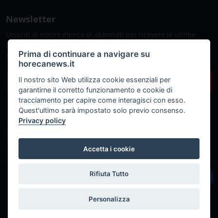
Newsletter
Unisciti al nostro elenco di abbonati per ricevere le ultime
notizie, gli aggiornamenti e le offerte speciali direttamente
Prima di continuare a navigare su
nella tua casella di posta
horecanews.it
Il nostro sito Web utilizza cookie essenziali per
Sottoscrivi
garantirne il corretto funzionamento e cookie di
tracciamento per capire come interagisci con esso.
Quest'ultimo sarà impostato solo previo consenso.
Privacy policy
Accetta i cookie
Rifiuta Tutto
IT
© Copyright 2018 - 2026 Fabio Russo srl © P.IVA: 06552741214
Powered by
Marcomedi@
Personalizza