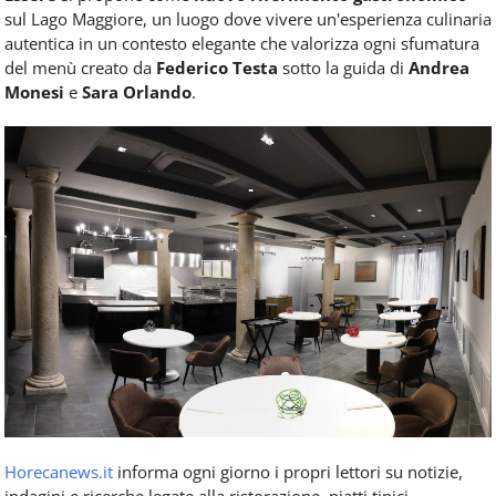
sul Lago Maggiore, un luogo dove vivere un'esperienza culinaria
autentica in un contesto elegante che valorizza ogni sfumatura
del menù creato da
Federico Testa
sotto la guida di
Andrea
Monesi
e
Sara Orlando
.
Horecanews.it
informa ogni giorno i propri lettori su notizie,
indagini e ricerche legate alla ristorazione, piatti tipici,