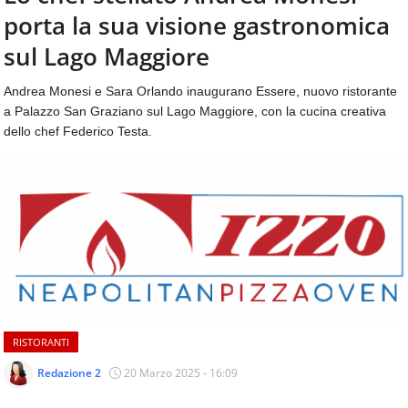
aggiornamenti
porta la sua visione gastronomica
CONTATTI
quotidiani
su
sul Lago Maggiore
temi
come
Andrea Monesi e Sara Orlando inaugurano Essere, nuovo ristorante
ospitalità,
a Palazzo San Graziano sul Lago Maggiore, con la cucina creativa
ristorazione,
dello chef Federico Testa.
food
&
beverage,
catering
e
articoli
quotidiani
sul
mondo
dell'alimentazione,
dei
RISTORANTI
consumi
fuoricasa,
Redazione 2
20 Marzo 2025 - 16:09
del