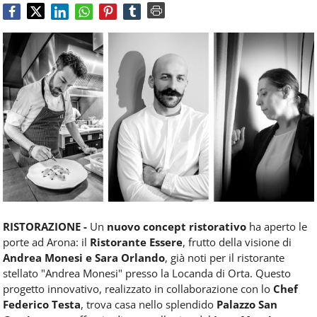
Food
Service
e
tutte
le
novità
del
comparto
Horeca.
RISTORAZIONE -
Un
nuovo concept ristorativo
ha aperto le
porte ad Arona: il
Ristorante Essere
, frutto della visione di
Andrea Monesi e Sara Orlando
, già noti per il ristorante
stellato "Andrea Monesi" presso la Locanda di Orta. Questo
progetto innovativo, realizzato in collaborazione con lo
Chef
Federico Testa
, trova casa nello splendido
Palazzo San