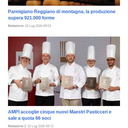
Parmigiano Reggiano di montagna, la produzione
supera 921.000 forme
Redazione
23 Lug 2026 09:53
AMPI accoglie cinque nuovi Maestri Pasticceri e
sale a quota 66 soci
Redazione 2
22 Lug 2026 09:12