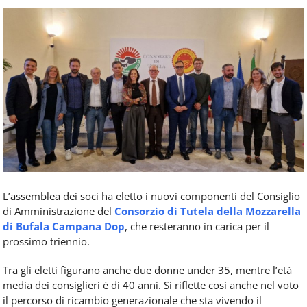
Food
Service
e
tutte
le
novità
del
comparto
Horeca.
L’assemblea dei soci ha eletto i nuovi componenti del Consiglio
di Amministrazione del
Consorzio di Tutela della Mozzarella
di Bufala Campana Dop
, che resteranno in carica per il
prossimo triennio.
Tra gli eletti figurano anche due donne under 35, mentre l’età
media dei consiglieri è di 40 anni. Si riflette così anche nel voto
il percorso di ricambio generazionale che sta vivendo il