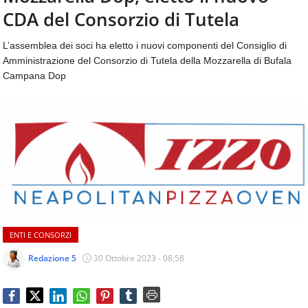
aggiornamenti
CDA del Consorzio di Tutela
CONTATTI
quotidiani
su
L’assemblea dei soci ha eletto i nuovi componenti del Consiglio di
temi
Amministrazione del Consorzio di Tutela della Mozzarella di Bufala
come
Campana Dop
ospitalità,
ristorazione,
food
&
beverage,
catering
e
articoli
quotidiani
sul
mondo
ENTI E CONSORZI
dell'alimentazione,
dei
Redazione 5
30 Ottobre 2023 - 08:58
consumi
fuoricasa,
del