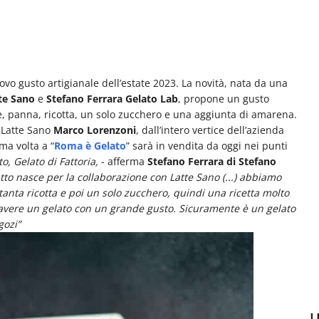
uovo gusto artigianale dell’estate 2023. La novità, nata da una
te Sano
e
Stefano Ferrara Gelato Lab
, propone un gusto
atte, panna, ricotta, un solo zucchero e una aggiunta di amarena.
a Latte Sano
Marco Lorenzoni
, dall’intero vertice dell’azienda
ma volta a “
Roma è Gelato
” sarà in vendita da oggi nei punti
, Gelato di Fattoria,
- afferma
Stefano Ferrara di Stefano
to nasce per la collaborazione con Latte Sano (...) abbiamo
tanta ricotta e poi un solo zucchero, quindi una ricetta molto
er avere un gelato con un grande gusto. Sicuramente è un gelato
gozi”
U