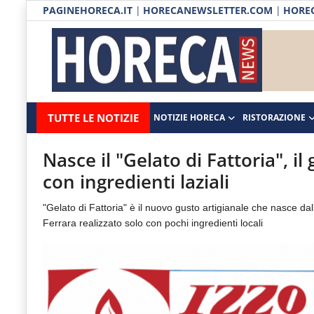
PAGINEHORECA.IT
|
HORECANEWSLETTER.COM
|
HOREC
Notizie HORECA
Horecanews.it
Notizie
TUTTE LE NOTIZIE
NOTIZIE HORECA
RISTORAZIONE
Ristorazione
-
Horeca
-
Ospitalità
Nasce il "Gelato di Fattoria", il
Il
con ingredienti laziali
Distribuzione
portale
"Gelato di Fattoria" è il nuovo gusto artigianale che nasce dal
del
Prodotti | Dispensa Horeca
Ferrara realizzato solo con pochi ingredienti locali
canale
Eventi
Horeca
e
RUBRICHE
del