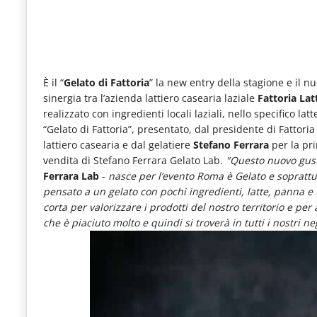
le
novità
del
comparto
È il “
Gelato di Fattoria
” la new entry della stagione e il n
sinergia tra l’azienda lattiero casearia laziale
Fattoria Lat
Horeca.
realizzato con ingredienti locali laziali, nello specifico l
“Gelato di Fattoria”, presentato, dal presidente di Fattori
lattiero casearia e dal gelatiere
Stefano Ferrara
per la pri
vendita di Stefano Ferrara Gelato Lab.
"Questo nuovo gusto
Ferrara Lab
-
nasce per l’evento Roma è Gelato e soprattut
pensato a un gelato con pochi ingredienti, latte, panna e 
corta per valorizzare i prodotti del nostro territorio e p
che è piaciuto molto e quindi si troverà in tutti i nostri ne