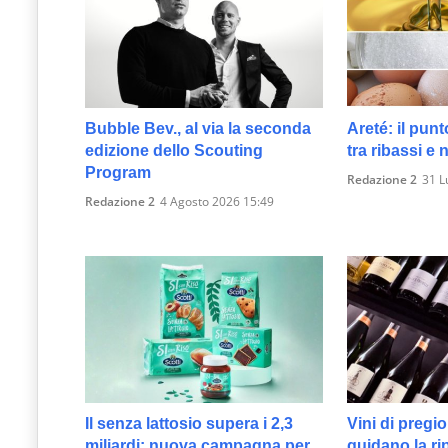
Bubble Bev., al via la seconda
Areté: il punt
edizione dello Scouting
tra ribassi e
Program
Redazione 2
31 L
Redazione 2
4 Agosto 2026 15:49
Il senza lattosio supera i 2,3
Vini di pregio,
miliardi: nuova campagna per
guidano la ri