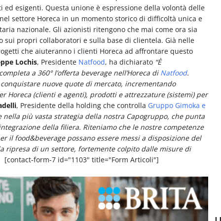
 ed esigenti. Questa unione è espressione della volontà delle
e nel settore Horeca in un momento storico di difficoltà unica e
aria nazionale. Gli azionisti ritengono che mai come ora sia
 sui propri collaboratori e sulla base di clientela. Già nelle
ogetti che aiuteranno i clienti Horeca ad affrontare questo
eppe Lochis
, Presidente
Natfood
, ha dichiarato
“È
 completa a 360° l’offerta beverage nell’Horeca di
Natfood
.
i conquistare nuove quote di mercato, incrementando
er Horeca (clienti e agenti), prodotti e attrezzature (sistemi) per
delli
, Presidente della holding che controlla
Gruppo Gimoka e
e nella più vasta strategia della nostra Capogruppo, che punta
integrazione della filiera. Riteniamo che le nostre competenze
per il food&beverage possano essere messi a disposizione del
ripresa di un settore, fortemente colpito dalle misure di
[contact-form-7 id="1103" title="Form Articoli"]
U