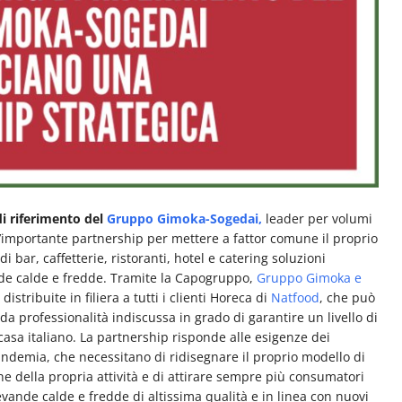
di riferimento del
Gruppo Gimoka-Sogedai,
leader per volumi
’importante partnership per mettere a fattor comune il proprio
di bar, caffetterie, ristoranti, hotel e catering soluzioni
nde calde e fredde. Tramite la Capogruppo,
Gruppo Gimoka e
, distribuite in filiera a tutti i clienti Horeca di
Natfood
, che può
 da professionalità indiscussa in grado di garantire un livello di
asa italiano. La partnership risponde alle esigenze dei
pandemia, che necessitano di ridisegnare il proprio modello di
ne della propria attività e di attirare sempre più consumatori
nde calde e fredde di altissima qualità e in linea con nuovi