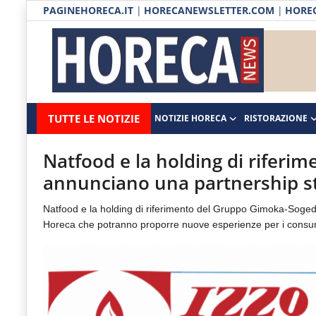
PAGINEHORECA.IT
|
HORECANEWSLETTER.COM
|
HOREC
Notizie HORECA
Horecanews.it
Notizie
TUTTE LE NOTIZIE
NOTIZIE HORECA
RISTORAZIONE
Ristorazione
-
Horeca
-
Ospitalità
Natfood e la holding di rifer
Il
annunciano una partnership st
Distribuzione
portale
Natfood e la holding di riferimento del Gruppo Gimoka-Sogedai 
del
Prodotti | Dispensa Horeca
Horeca che potranno proporre nuove esperienze per i consu
canale
Eventi
Horeca
e
RUBRICHE
del