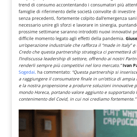
le
trend di consumo accontentando i consumatori più attenti
famiglie di riferimento delle società coinvolte di investir
novità
senza precedenti, fortemente colpito dall’emergenza sanit
del
necessario unire gli sforzi e lavorare in sinergia, puntando
prossime settimane saranno introdotti nuovi innovativi pr
comparto
difficile momento legato agli effetti della pandemia.
Gius
Horeca.
un’operazione industriale che rafforza il “made in Italy” e
Credo che questa partnership strategica ci permetterà d
l’indiscussa leadership di settore, offrendo ai nostri Partn
renderli sempre più competitivi nel loro mercato.”
Ivan Pa
Sogedai,
ha commentato:
“Questa partnership si inserisc
a raggiungere il consumatore finale in un’ottica di ampia 
e la nostra propensione a produrre soluzioni innovative 
mondo Horeca, portando valore aggiunto e supportando la 
contenimento del Covid, in cui noi crediamo fortemente.”