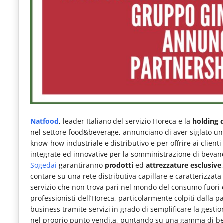
e
articoli
quotidiani
sul
mondo
dell'alimentazione,
dei
consumi
Natfood
, leader Italiano del servizio Horeca e la
holding 
nel settore food&beverage, annunciano di aver siglato un
fuoricasa,
know-how industriale e distributivo e per offrire ai clienti 
del
integrate ed innovative per la somministrazione di beva
Sogedai
garantiranno
prodotti
ed
attrezzature esclusive
Food
contare su una rete distributiva capillare e caratterizzata
Service
servizio che non trova pari nel mondo del consumo fuori c
professionisti dell’Horeca, particolarmente colpiti dalla 
e
business tramite servizi in grado di semplificare la gestio
tutte
nel proprio punto vendita, puntando su una gamma di beva