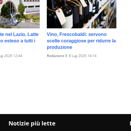
te nel Lazio, Latte
Vino, Frescobaldi: servono
 esteso a tutti i
scelte coraggiose per ridurre la
produzione
ug 2026 12:44
Redazione 5
8 Lug 2026 14:14
Notizie più lette