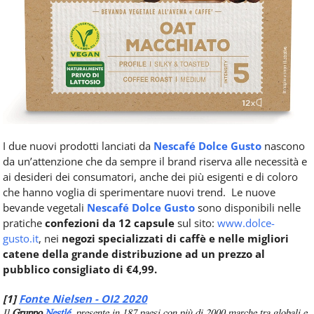
I due nuovi prodotti lanciati da
Nescafé Dolce Gusto
nascono
da un’attenzione che da sempre il brand riserva alle necessità e
ai desideri dei consumatori, anche dei più esigenti e di coloro
che hanno voglia di sperimentare nuovi trend. Le nuove
bevande vegetali
Nescafé Dolce Gusto
sono disponibili nelle
pratiche
confezioni da 12 capsule
sul sito:
www.dolce-
gusto.it
, nei
negozi specializzati di caffè e nelle migliori
catene della grande distribuzione ad un prezzo al
pubblico consigliato di €4,99.
[1]
Fonte Nielsen - OI2 2020
Il
Gruppo
Nestlé
,
presente in 187 paesi con più di 2000 marche tra globali e