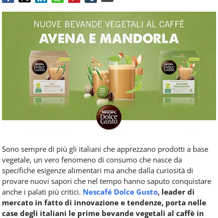
Food
Service
e
tutte
le
novità
del
comparto
Horeca.
Sono sempre di più gli italiani che apprezzano prodotti a base
vegetale, un vero fenomeno di consumo che nasce da
specifiche esigenze alimentari ma anche dalla curiosità di
provare nuovi sapori che nel tempo hanno saputo conquistare
anche i palati più critici.
Nescafé Dolce Gusto
, leader di
mercato in fatto di innovazione e tendenze, porta nelle
case degli italiani le prime bevande vegetali al caffè in