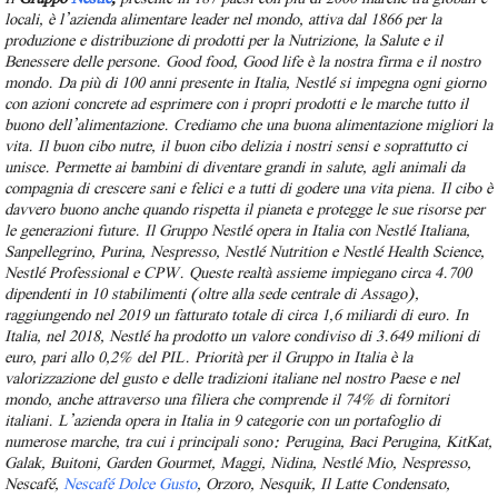
locali, è l’azienda alimentare leader nel mondo, attiva dal 1866 per la
produzione e distribuzione di prodotti per la Nutrizione, la Salute e il
Benessere delle persone.
Good food, Good life è la nostra firma e il nostro
mondo. Da più di 100 anni presente in Italia, Nestlé si impegna ogni giorno
con azioni concrete ad esprimere con i propri prodotti e le marche tutto il
buono dell’alimentazione.
Crediamo che una buona alimentazione migliori la
vita. Il buon cibo nutre, il buon cibo delizia i nostri sensi e soprattutto ci
unisce. Permette ai bambini di diventare grandi in salute, agli animali da
compagnia di crescere sani e felici e a tutti di godere una vita piena. Il cibo è
davvero buono anche quando rispetta il pianeta e protegge le sue risorse per
le generazioni future.
Il Gruppo Nestlé opera in Italia con Nestlé Italiana,
Sanpellegrino, Purina, Nespresso, Nestlé Nutrition e Nestlé Health Science,
Nestlé Professional e CPW. Queste realtà assieme impiegano circa 4.700
dipendenti in 10 stabilimenti (oltre alla sede centrale di Assago),
raggiungendo nel 2019 un fatturato totale di circa 1,6 miliardi di euro. In
Italia, nel 2018, Nestlé ha prodotto un valore condiviso di 3.649 milioni di
euro, pari allo 0,2% del PIL. Priorità per il Gruppo in Italia è la
valorizzazione del gusto e delle tradizioni italiane nel nostro Paese e nel
mondo, anche attraverso una filiera che comprende il 74% di fornitori
italiani.
L’azienda opera in Italia in 9 categorie con un portafoglio di
numerose marche, tra cui i principali sono: Perugina, Baci Perugina, KitKat,
Galak, Buitoni, Garden Gourmet, Maggi, Nidina, Nestlé Mio, Nespresso,
Nescafé,
Nescafé Dolce Gusto
, Orzoro, Nesquik, Il Latte Condensato,