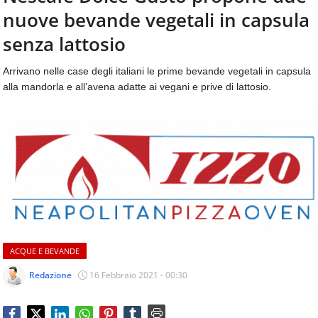
aggiornamenti
nuove bevande vegetali in capsula
CONTATTI
quotidiani
su
senza lattosio
temi
come
Arrivano nelle case degli italiani le prime bevande vegetali in capsula
ospitalità,
alla mandorla e all’avena adatte ai vegani e prive di lattosio.
ristorazione,
food
&
beverage,
catering
e
articoli
quotidiani
sul
mondo
dell'alimentazione,
ACQUE E BEVANDE
dei
consumi
Redazione
16 Febbraio 2021 - 00:30
fuoricasa,
del