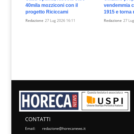
40mila mozziconi con il
vendemmia c
progetto Riciccami
1915 e torna 
Redazione
27 Lug 2026 16:11
Redazione
27 Lug
CONTATTI
Email:
redazione@horecanews.it