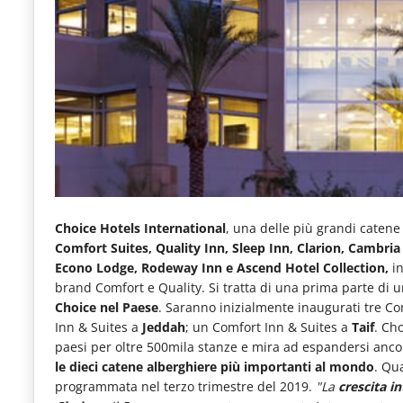
e
articoli
quotidiani
sul
mondo
dell'alimentazione,
dei
consumi
Choice Hotels International
, una delle più grandi caten
fuoricasa,
Comfort Suites, Quality Inn, Sleep Inn, Clarion, Cambri
Econo Lodge, Rodeway Inn e Ascend Hotel Collection,
in
del
brand Comfort e Quality. Si tratta di una prima parte di 
Food
Choice nel Paese
. Saranno inizialmente inaugurati tre Co
Inn & Suites a
Jeddah
; un Comfort Inn & Suites a
Taif
. Ch
Service
paesi per oltre 500mila stanze e mira ad espandersi ancor
e
le dieci catene alberghiere più importanti al mondo
. Qu
programmata nel terzo trimestre del 2019.
"La
crescita i
tutte