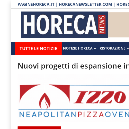
PAGINEHORECA.IT
|
HORECANEWSLETTER.COM
|
HOREC
Notizie HORECA
Horecanews.it
Notizie
TUTTE LE NOTIZIE
NOTIZIE HORECA
RISTORAZIONE
Ristorazione
-
Horeca
-
Ospitalità
Nuovi progetti di espansione i
Il
Distribuzione
portale
del
Prodotti | Dispensa Horeca
canale
Eventi
Horeca
e
RUBRICHE
del