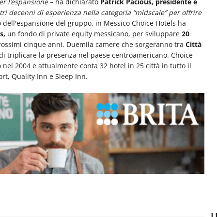
er l’espansione
– ha dichiarato
Patrick Pacious, presidente e
stri decenni di esperienza nella categoria “midscale” per offrire
o dell'espansione del gruppo, in Messico Choice Hotels ha
s,
un fondo di private equity messicano, per sviluppare
20
prossimi cinque anni. Duemila camere che sorgeranno tra
Città
i triplicare la presenza nel paese centroamericano. Choice
nel 2004 e attualmente conta 32 hotel in 25 città in tutto il
rt, Quality Inn e Sleep Inn.
U