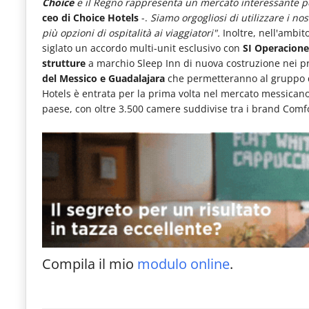
Choice
e il Regno rappresenta un mercato interessante p
le
ceo di Choice Hotels
-.
Siamo orgogliosi di utilizzare i no
novità
più opzioni di ospitalità ai viaggiatori".
Inoltre, nell'ambit
siglato un accordo multi-unit esclusivo con
SI Operacione
del
strutture
a marchio Sleep Inn di nuova costruzione nei 
comparto
del Messico e Guadalajara
che permetteranno al gruppo d
Hotels è entrata per la prima volta nel mercato messicano 
Horeca.
paese, con oltre 3.500 camere suddivise tra i brand Comfo
Compila il mio
modulo online
.