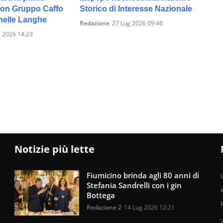
on Gruppo Caffo
Storico di Interesse Nazionale
nelle Langhe
Redazione
27 Lug 2026 09:46
 2026 14:23
Notizie più lette
Fiumicino brinda agli 80 anni di
U
Stefania Sandrelli con i gin
Bottega
Redazione 2
14 Lug 2026 12:21