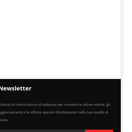
Newsletter
nisciti al nostro elenco di abbonati per ricevere le ultime notizie, gli
aggiornamenti e le offerte speciali direttamente nella tua casella di
posta