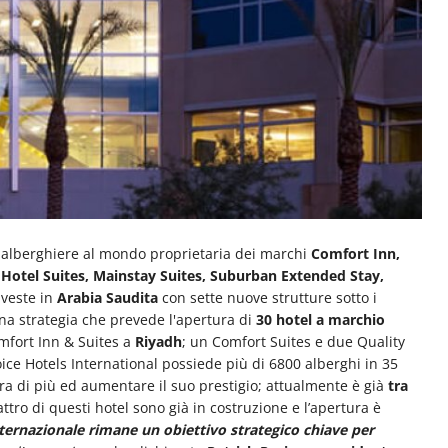
e alberghiere al mondo proprietaria dei marchi
Comfort Inn,
a Hotel Suites, Mainstay Suites, Suburban Extended Stay,
veste in
Arabia Saudita
con sette nuove strutture sotto i
una strategia che prevede l'apertura di
30 hotel a marchio
mfort Inn & Suites a
Riyadh
; un Comfort Suites e due Quality
oice Hotels International possiede più di 6800 alberghi in 35
a di più ed aumentare il suo prestigio; attualmente è già
tra
attro di questi hotel sono già in costruzione e l’apertura è
nternazionale rimane un obiettivo strategico chiave per