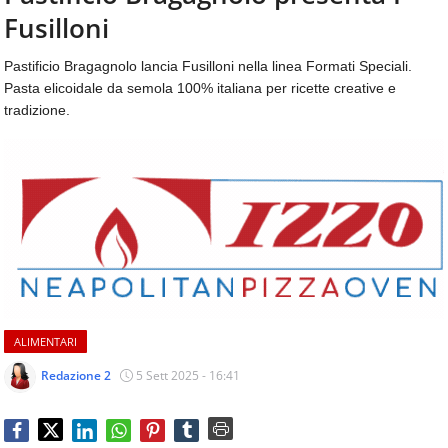
aggiornamenti
Fusilloni
CONTATTI
quotidiani
su
Pastificio Bragagnolo lancia Fusilloni nella linea Formati Speciali.
temi
Pasta elicoidale da semola 100% italiana per ricette creative e
come
tradizione.
ospitalità,
ristorazione,
food
&
beverage,
catering
e
articoli
quotidiani
sul
mondo
ALIMENTARI
dell'alimentazione,
dei
Redazione 2
5 Sett 2025 - 16:41
consumi
fuoricasa,
del