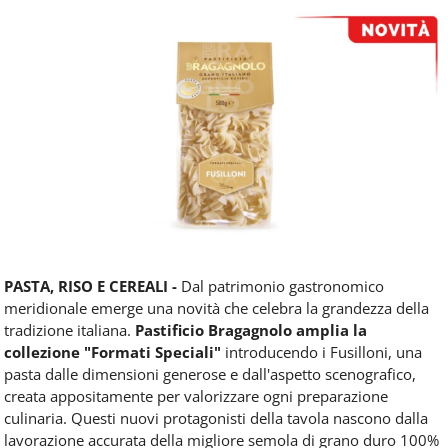
Food
Service
e
tutte
le
novità
del
comparto
Horeca.
PASTA, RISO E CEREALI -
Dal patrimonio gastronomico
meridionale emerge una novità che celebra la grandezza della
tradizione italiana.
Pastificio Bragagnolo amplia la
collezione "Formati Speciali"
introducendo i Fusilloni, una
pasta dalle dimensioni generose e dall'aspetto scenografico,
creata appositamente per valorizzare ogni preparazione
culinaria. Questi nuovi protagonisti della tavola nascono dalla
lavorazione accurata della migliore semola di grano duro 100%