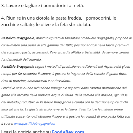
3. Lavare e tagliare i pomodorini a metà.
4. Riunire in una ciotola la pasta fredda, i pomodorini, le
zucchine saltate, le olive e la feta sbriciolata.
Pastificio Bragagnolo
, marchio ispirato al fondatore Emanuele Bragagnolo, propone ai
consumatori una pasta di alta gamma dal 1898, posizionandosi nella fascia premium
del comparto pasta, accostando l’avanguardia all’alta artigianalità, da sempre cardini
fondamentali dell’azienda.
Pastificio Bragagnolo
segue i metodi di produzione tradizionali nel rispetto dei giusti
tempi, per far riscoprire il sapore, il gusto e la fragranza della semola di grano duro,
ricca di proteine, amminoacidi e antiossidanti.
Perché le cose buone richiedono impegno e rispetto: dalla corretta maturazione del
grano alla raccolta della preziosa acqua di falda, dalla semina alla macina, ogni fase
del metodo produttivo di Pastificio Bragagnolo è curata con la dedizione tipica di chi
ama ciò che fa. La giusta attenzione verso la filiera, il territorio e le materie prime
utilizzate consentono di ottenere il sapore, il gusto e la ruvidità di una pasta fatta con
il cuore.
www.pastificiobragagnolo.it
Leggi la notizia anche su
FoodyBev.com