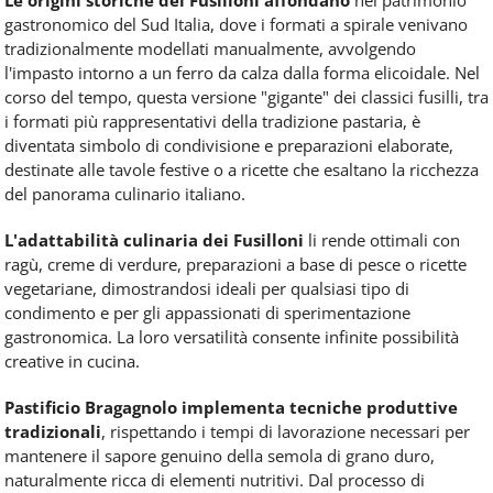
Le origini storiche dei Fusilloni affondano
nel patrimonio
gastronomico del Sud Italia, dove i formati a spirale venivano
tradizionalmente modellati manualmente, avvolgendo
l'impasto intorno a un ferro da calza dalla forma elicoidale. Nel
corso del tempo, questa versione "gigante" dei classici fusilli, tra
i formati più rappresentativi della tradizione pastaria, è
diventata simbolo di condivisione e preparazioni elaborate,
destinate alle tavole festive o a ricette che esaltano la ricchezza
del panorama culinario italiano.
L'adattabilità culinaria dei Fusilloni
li rende ottimali con
ragù, creme di verdure, preparazioni a base di pesce o ricette
vegetariane, dimostrandosi ideali per qualsiasi tipo di
condimento e per gli appassionati di sperimentazione
gastronomica. La loro versatilità consente infinite possibilità
creative in cucina.
Pastificio Bragagnolo implementa tecniche produttive
tradizionali
, rispettando i tempi di lavorazione necessari per
mantenere il sapore genuino della semola di grano duro,
naturalmente ricca di elementi nutritivi. Dal processo di