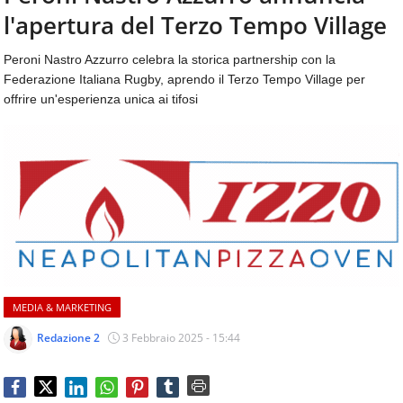
aggiornamenti
l'apertura del Terzo Tempo Village
CONTATTI
quotidiani
su
Peroni Nastro Azzurro celebra la storica partnership con la
temi
Federazione Italiana Rugby, aprendo il Terzo Tempo Village per
come
offrire un'esperienza unica ai tifosi
ospitalità,
ristorazione,
food
&
beverage,
catering
e
articoli
quotidiani
sul
mondo
MEDIA & MARKETING
dell'alimentazione,
dei
Redazione 2
3 Febbraio 2025 - 15:44
consumi
fuoricasa,
del