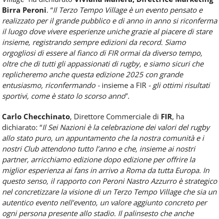
Birra Peroni
. “
Il Terzo Tempo Village è un evento pensato e
realizzato per il grande pubblico e di anno in anno si riconferma
il luogo dove vivere esperienze uniche grazie al piacere di stare
insieme, registrando sempre edizioni da record. Siamo
orgogliosi di essere al fianco di FIR ormai da diverso tempo,
oltre che di tutti gli appassionati di rugby, e siamo sicuri che
replicheremo anche questa edizione 2025 con grande
entusiasmo, riconfermando -
insieme a FIR
- gli ottimi risultati
sportivi, come è stato lo scorso anno
”.
Carlo Checchinato
, Direttore Commerciale di
FIR
, ha
dichiarato: “
Il Sei Nazioni è la celebrazione dei valori del rugby
allo stato puro, un appuntamento che la nostra comunità e i
nostri Club attendono tutto l’anno e che, insieme ai nostri
partner, arricchiamo edizione dopo edizione per offrire la
miglior esperienza ai fans in arrivo a Roma da tutta Europa. In
questo senso, il rapporto con Peroni Nastro Azzurro è strategico
nel concretizzare la visione di un Terzo Tempo Village che sia un
autentico evento nell’evento, un valore aggiunto concreto per
ogni persona presente allo stadio. Il palinsesto che anche