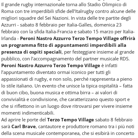
Il grande rugby internazionale torna allo Stadio Olimpico di
Roma con tre imperdibili sfide dell’Italrugby contro alcune delle
migliori squadre del Sei Nazioni. In vista delle tre partite degli
Azzurri - sabato 8 febbraio per Italia-Galles, domenica 23
febbraio con la sfida Italia-Francia e sabato 15 marzo per Italia-
Irlanda -
Peroni Nastro Azzurro Terzo Tempo Village offrirà
un programma fitto di appuntamenti imperdibili alla
presenza di ospiti speciali
, per festeggiare insieme al grande
pubblico, con l’accompagnamento del partner musicale RDS.
Peroni Nastro Azzurro Terzo Tempo Village
è infatti
l’appuntamento diventato ormai iconico per tutti gli
appassionati di rugby, e non solo, perché rappresenta a pieno
lo stile italiano. Un evento che unisce la tipica ospitalità – fatta
di buon cibo, buona musica e ottima birra – ai valori di
convivialità e condivisione, che caratterizzano questo sport e
che si riflettono in un luogo dove ritrovarsi per vivere insieme
momenti indimenticabili.
Ad aprire le porte del
Terzo Tempo Village
sabato 8 febbraio
sarà
Carl Brave
, cantautore e produttore romano tra i più noti
della scena musicale contemporanea, che si esibirà in concerto