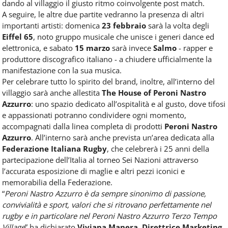
dando al villaggio il giusto ritmo coinvolgente post match.
A seguire, le altre due partite vedranno la presenza di altri
importanti artisti: domenica
23 febbraio
sarà la volta degli
Eiffel 65
, noto gruppo musicale che unisce i generi dance ed
elettronica, e sabato
15 marzo
sarà invece
Salmo
- rapper e
produttore discografico italiano - a chiudere ufficialmente la
manifestazione con la sua musica.
Per celebrare tutto lo spirito del brand, inoltre, all’interno del
villaggio sarà anche allestita
The House of Peroni Nastro
Azzurro
: uno spazio dedicato all’ospitalità e al gusto, dove tifosi
e appassionati potranno condividere ogni momento,
accompagnati dalla linea completa di prodotti
Peroni Nastro
Azzurro
. All’interno sarà anche prevista un’area dedicata alla
Federazione Italiana Rugby
, che celebrerà i 25 anni della
partecipazione dell’Italia al torneo Sei Nazioni attraverso
l’accurata esposizione di maglie e altri pezzi iconici e
memorabilia della Federazione.
“
Peroni Nastro Azzurro è da sempre sinonimo di passione,
convivialità e sport, valori che si ritrovano perfettamente nel
rugby e in particolare nel Peroni Nastro Azzurro Terzo Tempo
Village
” ha dichiarato
Viviana Manera, Direttrice Marketing