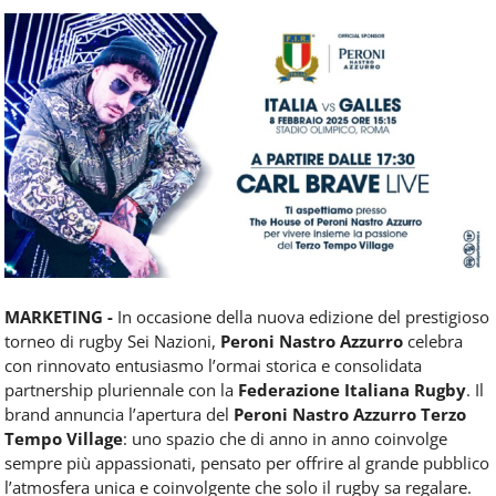
Food
Service
e
tutte
le
novità
del
comparto
Horeca.
MARKETING -
In occasione della nuova edizione del prestigioso
torneo di rugby Sei Nazioni,
Peroni Nastro Azzurro
celebra
con rinnovato entusiasmo l’ormai storica e consolidata
partnership pluriennale con la
Federazione Italiana Rugby
. Il
brand annuncia l’apertura del
Peroni Nastro Azzurro Terzo
Tempo Village
: uno spazio che di anno in anno coinvolge
sempre più appassionati, pensato per offrire al grande pubblico
l’atmosfera unica e coinvolgente che solo il rugby sa regalare.