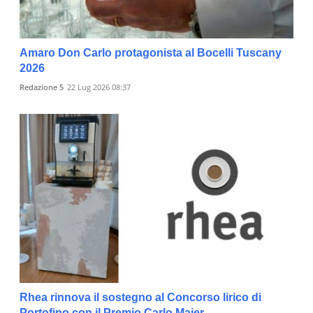
Amaro Don Carlo protagonista al Bocelli Tuscany
2026
Redazione 5
22 Lug 2026 08:37
Rhea rinnova il sostegno al Concorso lirico di
Portofino con il Premio Carlo Majer