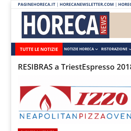
PAGINEHORECA.IT
|
HORECANEWSLETTER.COM
|
HOREC
Notizie HORECA
Horecanews.it
Notizie
TUTTE LE NOTIZIE
NOTIZIE HORECA
RISTORAZIONE
Ristorazione
-
Horeca
-
Ospitalità
RESIBRAS a TriestEspresso 2018
Il
Distribuzione
portale
del
Prodotti | Dispensa Horeca
canale
Eventi
Horeca
e
RUBRICHE
del