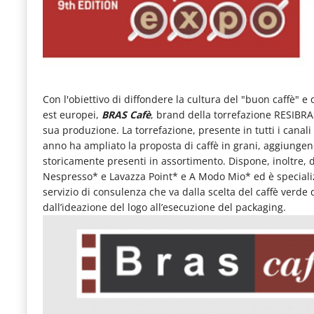
e
articoli
quotidiani
sul
Con l'obiettivo di diffondere la cultura del "buon caffè" e
mondo
est europei,
BRAS Cafè
, brand della torrefazione RESIBRA
dell'alimentazione,
sua produzione. La torrefazione, presente in tutti i canali 
dei
anno ha ampliato la proposta di caffè in grani, aggiunge
storicamente presenti in assortimento. Dispone, inoltre, 
consumi
Nespresso* e Lavazza Point* e A Modo Mio* ed è speciali
fuoricasa,
servizio di consulenza che va dalla scelta del caffè verde 
dall’ideazione del logo all’esecuzione del packaging.
del
Food
Service
e
tutte