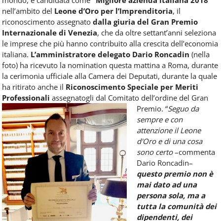
Food
nell’ambito del
Leone d’Oro per l’Imprenditoria
, il
Service
riconoscimento assegnato
dalla giuria del Gran Premio
e
Internazionale di Venezia
, che da oltre settant’anni seleziona
tutte
le imprese che più hanno contribuito alla crescita dell’economia
le
novità
italiana.
L’amministratore delegato Dario Roncadin
(nella
del
foto) ha ricevuto la nomination questa mattina a Roma, durante
comparto
la cerimonia ufficiale alla Camera dei Deputati, durante la quale
Horeca.
ha ritirato anche il
Riconoscimento Speciale per Meriti
Professionali
assegnatogli dal Comitato dell’ordine del Gran
Premio.
“
Seguo da
sempre e con
attenzione il Leone
d'Oro e di una cosa
sono certo
–commenta
Dario Roncadin–
questo premio non è
mai dato ad una
persona sola, ma a
tutta la comunità dei
dipendenti, dei