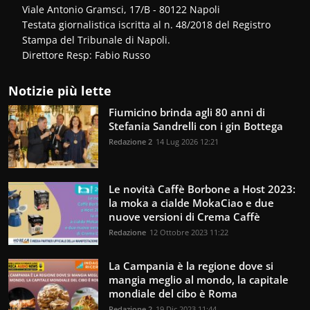
Viale Antonio Gramsci, 17/B - 80122 Napoli
Testata giornalistica iscritta al n. 48/2018 del Registro
Stampa del Tribunale di Napoli.
Direttore Resp: Fabio Russo
Notizie più lette
Fiumicino brinda agli 80 anni di
Stefania Sandrelli con i gin Bottega
Redazione 2
14 Lug 2026 12:21
Le novità Caffè Borbone a Host 2023:
la moka a cialde MokaCiao e due
nuove versioni di Crema Caffè
Redazione
12 Ottobre 2023 11:22
La Campania è la regione dove si
mangia meglio al mondo, la capitale
mondiale del cibo è Roma
Redazione 2
19 Dic 2023 11:44