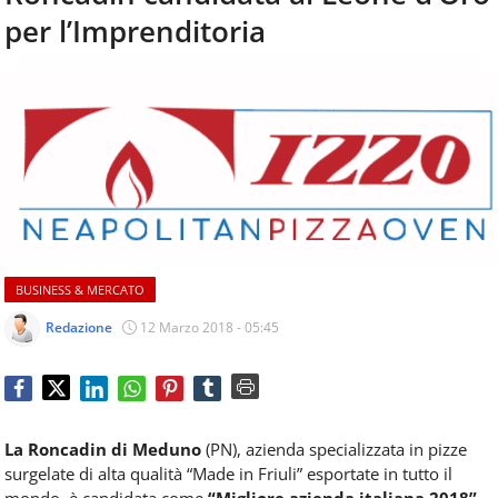
aggiornamenti
per l’Imprenditoria
CONTATTI
quotidiani
su
temi
come
ospitalità,
ristorazione,
food
&
beverage,
catering
e
BUSINESS & MERCATO
articoli
quotidiani
Redazione
12 Marzo 2018 - 05:45
sul
mondo
dell'alimentazione,
dei
consumi
La Roncadin
di Meduno
(PN), azienda specializzata in pizze
fuoricasa,
surgelate di alta qualità “Made in Friuli” esportate in tutto il
del
mondo, è candidata come
“Migliore azienda italiana 2018”