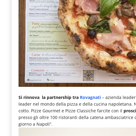
e
articoli
quotidiani
sul
mondo
dell'alimentazione,
dei
consumi
fuoricasa,
del
Si rinnova la partnership tra
Rovagnati
– azienda leader
Food
leader nel mondo della pizza e della cucina napoletana. Nel
cotto. Pizze Gourmet e Pizze Classiche farcite con il
prosci
Service
presso gli oltre 100 ristoranti della catena ambasciatrice
e
giorno a Napoli”.
tutte