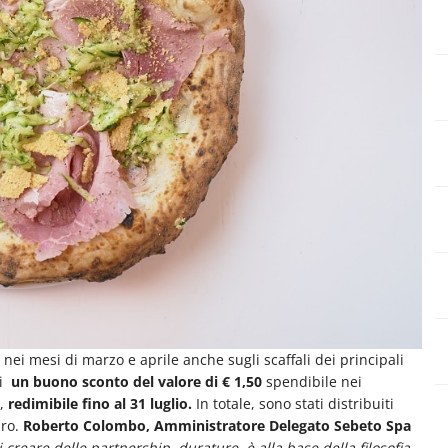
 nei mesi di marzo e aprile anche sugli scaffali dei principali
di
un buono sconto del valore di € 1,50
spendibile nei
o,
redimibile fino al 31 luglio.
In totale, sono stati distribuiti
uro.
Roberto Colombo, Amministratore Delegato Sebeto Spa
ui creare delle partnership durature, è alla base della filosofia