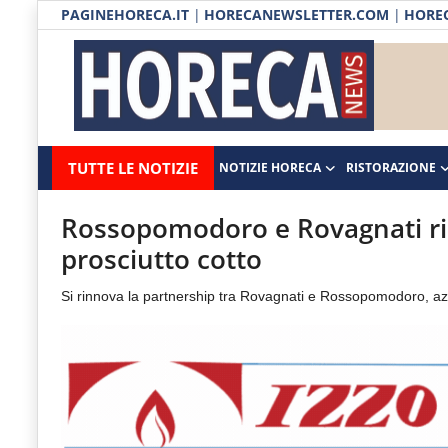
PAGINEHORECA.IT
|
HORECANEWSLETTER.COM
|
HOREC
Notizie HORECA
Horecanews.it
Notizie
TUTTE LE NOTIZIE
NOTIZIE HORECA
RISTORAZIONE
Ristorazione
-
Horeca
-
Ospitalità
Rossopomodoro e Rovagnati rinn
Il
prosciutto cotto
Distribuzione
portale
Si rinnova la partnership tra Rovagnati e Rossopomodoro, az
del
Prodotti | Dispensa Horeca
canale
Eventi
Horeca
e
RUBRICHE
del