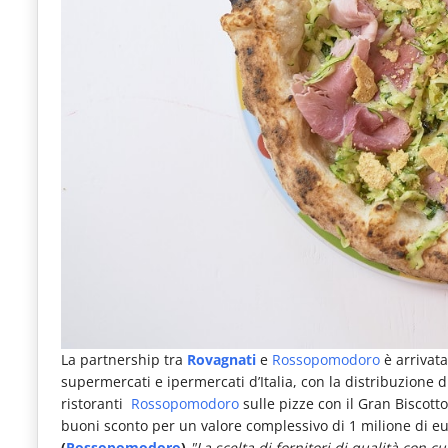
La partnership tra
Rovagnati
e
Rossopomodoro
è arrivata
supermercati e ipermercati d’Italia, con la distribuzione 
ristoranti
Rossopomodoro
sulle pizze con il Gran Biscott
buoni sconto per un valore complessivo di 1 milione di e
(
Rossopomodoro
)
"La scelta di fornitori di qualità con c