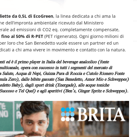
gliette da 0,5L di EcoGreen
, la linea dedicata a chi ama la
ne dell’impronta ambientale ricevuto dal Ministero
nerale ad emissioni di CO2 eq. completamente compensate,
o
fino al 50% di R-PET
(PET rigenerato). Ogni giorno milioni di
è per loro che San Benedetto vuole essere un partner ed un
edicati a chi ama vivere in movimento e contatto con la natura.
nti ed è il primo player in Italia del beverage analcolico (fonte
ulticanale, opera con successo in tutti i segmenti del mercato di
la Salute, Acqua di Nepi, Guizza Pura di Roccia e Cutolo Rionero Fonte
rmula Zero), dalle bibite gassate (San Benedetto, Amor Mio e Schweppes)
edetto Baby), dagli sport drink (Energade), alle acque toniche
 Succoso e Tel Quel) e agli aperitivi (Ben’s, Ginger Spritz e Schweppes).