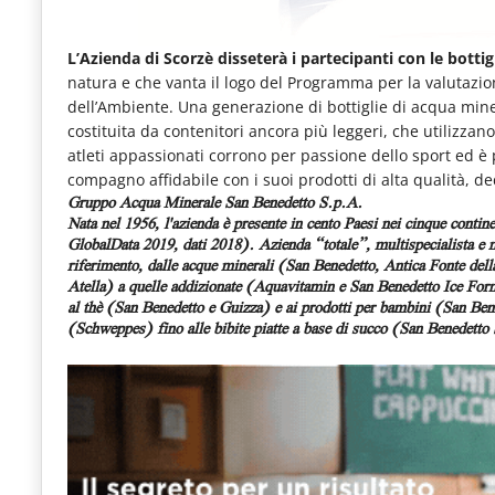
L’Azienda di Scorzè disseterà i partecipanti con le botti
natura e che vanta il logo del Programma per la valutazio
dell’Ambiente. Una generazione di bottiglie di acqua mi
costituita da contenitori ancora più leggeri, che utilizzan
atleti appassionati corrono per passione dello sport ed 
compagno affidabile con i suoi prodotti di alta qualità, d
Gruppo Acqua Minerale San Benedetto S.p.A.
Nata nel 1956, l'azienda è presente in cento Paesi nei cinque contine
GlobalData 2019, dati 2018). Azienda “totale”, multispecialista e m
riferimento, dalle acque minerali (San Benedetto, Antica Fonte del
Atella) a quelle addizionate (Aquavitamin e San Benedetto Ice Fo
al thè (San Benedetto e Guizza) e ai prodotti per bambini (San Ben
(Schweppes) fino alle bibite piatte a base di succo (San Benedetto