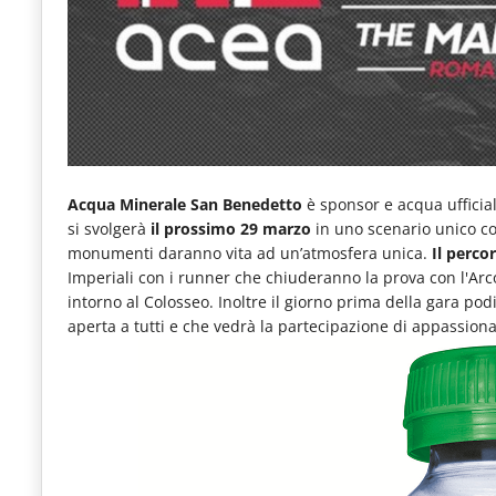
e
articoli
quotidiani
sul
mondo
dell'alimentazione,
Acqua Minerale San Benedetto
è sponsor e acqua ufficial
si svolgerà
il prossimo 29 marzo
in uno scenario unico com
dei
monumenti daranno vita ad un’atmosfera unica.
Il perco
consumi
Imperiali con i runner che chiuderanno la prova con l'Arco
fuoricasa,
intorno al Colosseo. Inoltre il giorno prima della gara pod
aperta a tutti e che vedrà la partecipazione di appassionat
del
Food
Service
e
tutte