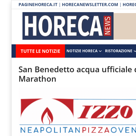
PAGINEHORECA.IT
|
HORECANEWSLETTER.COM
|
HOREC
Notizie HORECA
Horecanews.it
Notizie
TUTTE LE NOTIZIE
NOTIZIE HORECA
RISTORAZIONE
Ristorazione
-
Horeca
-
Ospitalità
San Benedetto acqua ufficiale
Il
Marathon
Distribuzione
portale
del
Prodotti | Dispensa Horeca
canale
Eventi
Horeca
e
RUBRICHE
del