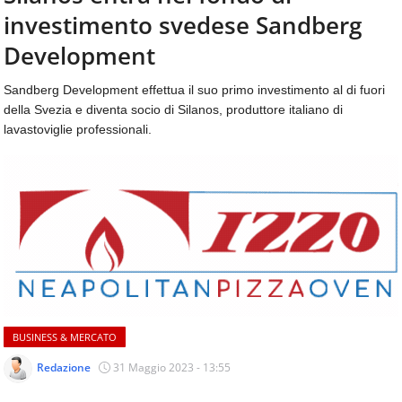
aggiornamenti
investimento svedese Sandberg
CONTATTI
quotidiani
su
Development
temi
come
Sandberg Development effettua il suo primo investimento al di fuori
ospitalità,
della Svezia e diventa socio di Silanos, produttore italiano di
ristorazione,
lavastoviglie professionali.
food
&
beverage,
catering
e
articoli
quotidiani
sul
mondo
dell'alimentazione,
dei
BUSINESS & MERCATO
consumi
fuoricasa,
Redazione
31 Maggio 2023 - 13:55
del