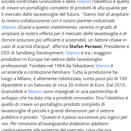
società controllata Granuldisk e della
Silanos
l'obiettivo è quello
di creare un portafoglio completo di prodotti di alta qualità per
il mercato delle lavastoviglie del futuro. "
Siamo lieti di ampliare
la nostra collaborazione con il nostro partner industriale
Silanos
. Grazie a questo investimento, saremo in grado di
ampliare la nostra offerta per il mercato delle lavastoviglie e di
fornire soluzioni più efficienti e sostenibili, un fattore chiave in
caso di scarsità d'acqua
", afferma
Stefan Persson
, Presidente e
CEO di Sandberg Development.
Silanos
è tra i maggiori
produttori in Europa nel settore delle lavastoviglie
professionali. Fondata nel 1964 da Sebastiano
Silanos
è
un’azienda a conduzione familiare. Tutta la produzione ha
luogo a Milano, è altamente robotizzata, conta poco più di 100
dipendenti e un fatturato di circa 30 milioni di Euro. Dal 2019,
Granuldisk e
Silanos
sono impegnati in una partnership di
sviluppo che ha dato vita a prodotti innovativi. Ora l'obiettivo è
quello di creare un portafoglio prodotti completo di
lavastoviglie di piccole e grandi dimensioni per il settore
pubblico e privato. "
Questo è il passo successivo più logico per
noi. Per rimanere all'avanguardia dobbiamo adattarci
continuamente alle esigenze del mercato, cosa che ora