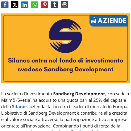
Food
Service
e
tutte
le
novità
del
comparto
Horeca.
La società d'investimento
Sandberg Development
, con sede a
Malmö (Svezia) ha acquisito una quota pari al 25% del capitale
della
Silanos
, azienda italiana tra i leader di mercato in Europa
.
L'obiettivo di Sandberg Development è contribuire alla crescita
e al valore sociale attraverso la partecipazione attiva a imprese
orientate all'innovazione. Combinando i punti di forza della