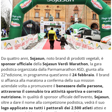
Food
Service
e
tutte
le
novità
del
comparto
Horeca.
Da quattro anni,
Sojasun
, noto brand di prodotti vegetali, è
sponsor ufficiale
della
Sojasun Verdi Marathon
, la gara
podistica organizzata dalla Parmamarathon ASD, giunta alla
22°edizione, in programma quest’anno il
24 febbraio
. Il brand
si affianca alla maratona a conferma della sua mission
aziendale volta a promuovere il
benessere delle persone,
attraverso il connubio tra attività sportiva e corretta
nutrizione.
In qualità di sponsor ufficiale dell’evento,
Sojasun
,
oltre a dare il nome alla competizione podistica, vedrà il suo
logo applicato su tutti i pettorali dei 2.500 atleti
attesi e