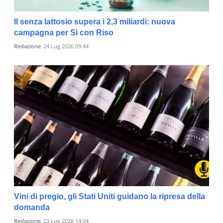
Il senza lattosio supera i 2,3 miliardi: nuova
campagna per Sì con Riso
Redazione
24 Lug 2026 09:44
Vini di pregio, gli Stati Uniti guidano la ripresa della
domanda
Redazione
23 Lug 2026 14:04