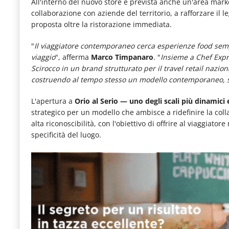
All'interno del nuovo store è prevista anche un'area mar
le
collaborazione con aziende del territorio, a rafforzare il 
novità
proposta oltre la ristorazione immediata.
del
"
Il viaggiatore contemporaneo cerca esperienze food sempr
comparto
viaggio
", afferma
Marco Timpanaro
. "
Insieme a Chef Exp
Scirocco in un brand strutturato per il travel retail nazio
Horeca.
costruendo al tempo stesso un modello contemporaneo, scal
L'apertura a
Orio al Serio — uno degli scali più dinamici e 
strategico per un modello che ambisce a ridefinire la colla
alta riconoscibilità, con l'obiettivo di offrire al viaggia
specificità del luogo.