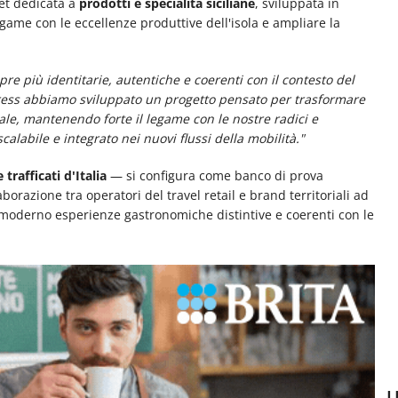
ket dedicata a
prodotti e specialità siciliane
, sviluppata in
legame con le eccellenze produttive dell'isola e ampliare la
e più identitarie, autentiche e coerenti con il contesto del
ress abbiamo sviluppato un progetto pensato per trasformare
nale, mantenendo forte il legame con le nostre radici e
abile e integrato nei nuovi flussi della mobilità."
trafficati d'Italia
— si configura come banco di prova
borazione tra operatori del travel retail e brand territoriali ad
tore moderno esperienze gastronomiche distintive e coerenti con le
U