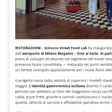
e
articoli
quotidiani
sul
mondo
dell'alimentazione,
RISTORAZIONE -
Scirocco Street Food Lab
ha inaugurato i
dei
dell'
aeroporto di Milano Bergamo – Orio al Serio
,
in par
piano di sviluppo strutturato nel segmento del travel reta
consumi
presenza locale consolidata — maturata nei punti vendita 
fuoricasa,
un format concepito appositamente per i nuovi flussi dell
del
Il progetto nasce dalla volontà di superare i modelli stand
Food
viaggio.
L'identità gastronomica siciliana
diventa il card
pensato per adattarsi ai ritmi del viaggiatore senza sacrifi
Service
calda, pizze fritte, granite e cannoli costituiscono il nucleo
e
qualità, velocità di servizio e affidabilità operativa anche i
tutte