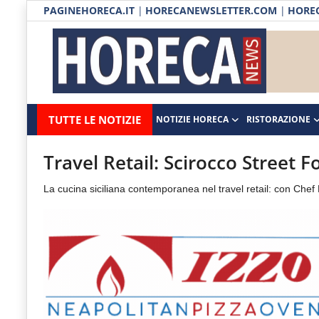
PAGINEHORECA.IT
|
HORECANEWSLETTER.COM
|
HOREC
Notizie HORECA
Horecanews.it
Notizie
TUTTE LE NOTIZIE
NOTIZIE HORECA
RISTORAZIONE
Ristorazione
-
Horeca
-
Ospitalità
Travel Retail: Scirocco Street F
Il
Distribuzione
La cucina siciliana contemporanea nel travel retail: con Chef
portale
del
Prodotti | Dispensa Horeca
canale
Eventi
Horeca
e
RUBRICHE
del