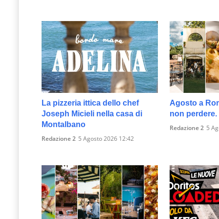
La pizzeria ittica dello chef
Agosto a Roma
Joseph Micieli nella casa di
non perdere.
Montalbano
Redazione 2
5 Ag
Redazione 2
5 Agosto 2026 12:42