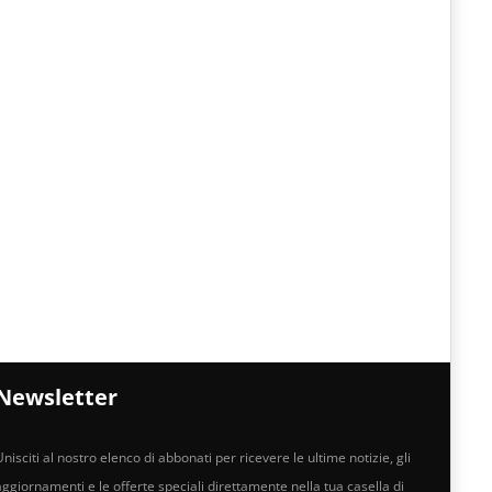
Newsletter
nisciti al nostro elenco di abbonati per ricevere le ultime notizie, gli
aggiornamenti e le offerte speciali direttamente nella tua casella di