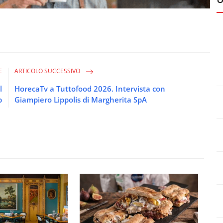
E
ARTICOLO SUCCESSIVO
l
HorecaTv a Tuttofood 2026. Intervista con
p
Giampiero Lippolis di Margherita SpA