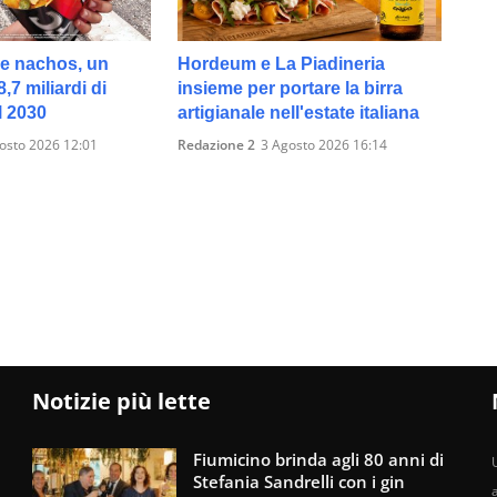
s e nachos, un
Hordeum e La Piadineria
,7 miliardi di
insieme per portare la birra
il 2030
artigianale nell'estate italiana
osto 2026 12:01
Redazione 2
3 Agosto 2026 16:14
Notizie più lette
Fiumicino brinda agli 80 anni di
U
Stefania Sandrelli con i gin