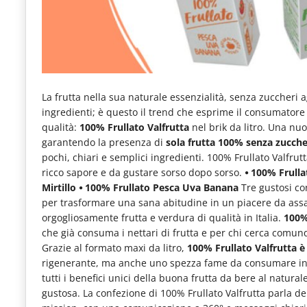
e
articoli
quotidiani
sul
La frutta nella sua naturale essenzialità, senza zuccheri a
mondo
ingredienti; è questo il trend che esprime il consumatore
dell'alimentazione,
qualità:
100% Frullato Valfrutta
nel brik da litro. Una nuov
dei
garantendo la presenza di
sola frutta 100% senza zucche
pochi, chiari e semplici ingredienti. 100% Frullato Valfrut
consumi
ricco sapore e da gustare sorso dopo sorso.
⦁ 100% Frull
fuoricasa,
Mirtillo
⦁ 100% Frullato Pesca Uva Banana
Tre gustosi con
per trasformare una sana abitudine in un piacere da assap
del
orgogliosamente frutta e verdura di qualità in Italia.
100% 
Food
che già consuma i nettari di frutta e per chi cerca com
Grazie al formato maxi da litro,
100% Frullato Valfrutta è 
Service
rigenerante, ma anche uno spezza fame da consumare in o
e
tutti i benefici unici della buona frutta da bere al natural
gustosa. La confezione di 100% Frullato Valfrutta parla de
tutte