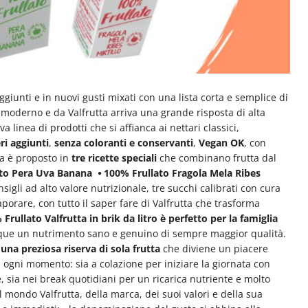
ggiunti e in nuovi gusti mixati con una lista corta e semplice di
 moderno e da Valfrutta arriva una grande risposta di alta
a linea di prodotti che si affianca ai nettari classici,
ri aggiunti
,
senza coloranti e conservanti
,
Vegan
OK
, con
ta è proposto in
tre ricette speciali
che combinano frutta dal
ato Pera Uva Banana
⦁ 100% Frullato Fragola Mela Ribes
sigli ad alto valore nutrizionale, tre succhi calibrati con cura
orare, con tutto il saper fare di Valfrutta che trasforma
Frullato Valfrutta in brik da litro è perfetto per la famiglia
unque un nutrimento sano e genuino di sempre maggior qualità.
una preziosa riserva di sola frutta
che diviene un piacere
gni momento: sia a colazione per iniziare la giornata con
e, sia nei break quotidiani per un ricarica nutriente e molto
l mondo Valfrutta, della marca, dei suoi valori e della sua