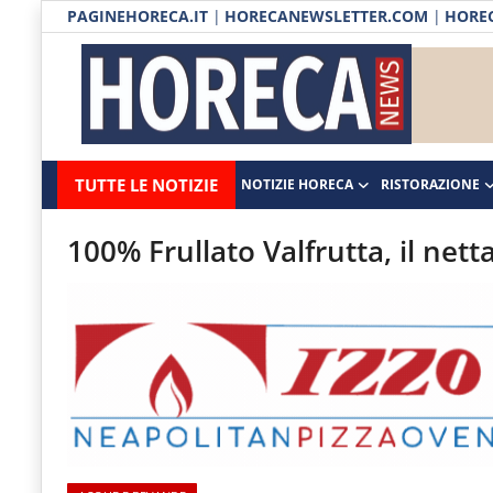
PAGINEHORECA.IT
|
HORECANEWSLETTER.COM
|
HOREC
Notizie HORECA
Horecanews.it
Notizie
TUTTE LE NOTIZIE
NOTIZIE HORECA
RISTORAZIONE
Ristorazione
-
Horeca
-
Ospitalità
100% Frullato Valfrutta, il netta
Il
Distribuzione
portale
del
Prodotti | Dispensa Horeca
canale
Eventi
Horeca
e
RUBRICHE
del