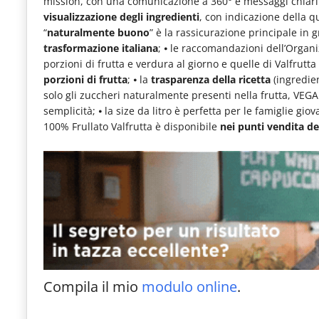
mission, con una comunicazione a 360° e messaggi chiari 
le
visualizzazione degli ingredienti
, con indicazione della qu
“
naturalmente buono
” è la rassicurazione principale in 
novità
trasformazione italiana
; ⦁ le raccomandazioni dell’Orga
del
porzioni di frutta e verdura al giorno e quelle di Valfrutta
comparto
porzioni di frutta
; ⦁ la
trasparenza della ricetta
(ingredien
solo gli zuccheri naturalmente presenti nella frutta, VEGAN
Horeca.
semplicità; ⦁ la size da litro è perfetta per le famiglie gio
100% Frullato Valfrutta è disponibile
nei punti vendita de
Compila il mio
modulo online
.