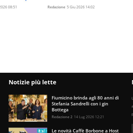
2026 08:51
Redazione
5 Giu 2026 14:02
Notizie più lette
Fiumicino brinda agli 80 anni di
U
Stefania Sandrelli con i gin
Bottega
Redazione 2
14 Lug 2026 12:21
Le novità Caffè Borbone a Host