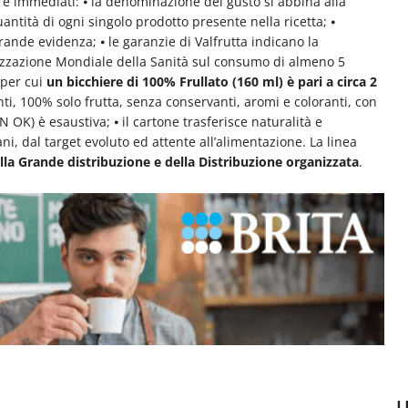
e immediati: ⦁ la denominazione del gusto si abbina alla
antità di ogni singolo prodotto presente nella ricetta; ⦁
grande evidenza; ⦁ le garanzie di Valfrutta indicano la
nizzazione Mondiale della Sanità sul consumo di almeno 5
 per cui
un bicchiere di 100% Frullato (160 ml) è pari a circa 2
ti, 100% solo frutta, senza conservanti, aromi e coloranti, con
 OK) è esaustiva; ⦁ il cartone trasferisce naturalità e
vani, dal target evoluto ed attente all’alimentazione. La linea
lla Grande distribuzione e della Distribuzione organizzata
.
U