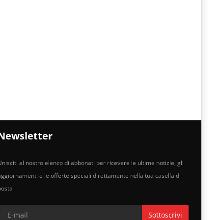
Newsletter
nisciti al nostro elenco di abbonati per ricevere le ultime notizie, gli
aggiornamenti e le offerte speciali direttamente nella tua casella di
posta
Sottoscrivi