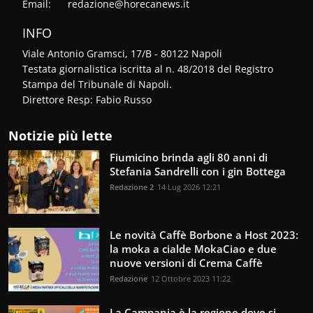
Email:
redazione@horecanews.it
INFO
Viale Antonio Gramsci, 17/B - 80122 Napoli
Testata giornalistica iscritta al n. 48/2018 del Registro
Stampa del Tribunale di Napoli.
Direttore Resp: Fabio Russo
Notizie più lette
Fiumicino brinda agli 80 anni di
Stefania Sandrelli con i gin Bottega
Redazione 2
14 Lug 2026 12:21
Le novità Caffè Borbone a Host 2023:
la moka a cialde MokaCiao e due
nuove versioni di Crema Caffè
Redazione
12 Ottobre 2023 11:22
La Campania è la regione dove si