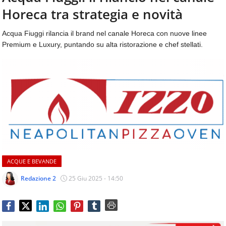
aggiornamenti
Horeca tra strategia e novità
CONTATTI
quotidiani
su
Acqua Fiuggi rilancia il brand nel canale Horeca con nuove linee
temi
Premium e Luxury, puntando su alta ristorazione e chef stellati.
come
ospitalità,
ristorazione,
food
&
beverage,
catering
e
articoli
quotidiani
sul
ACQUE E BEVANDE
mondo
dell'alimentazione,
Redazione 2
25 Giu 2025 - 14:50
dei
consumi
fuoricasa,
del