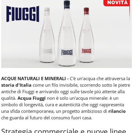
Food
Service
e
tutte
le
novità
del
comparto
Horeca.
ACQUE NATURALI E MINERALI -
C'è un'acqua che attraversa la
storia d'Italia
come un filo invisibile, scorrendo sotto le pietre
antiche di Fiuggi e arrivando oggi sulle tavole più attente alla
qualità.
Acqua Fiuggi
non è solo un'acqua minerale: è un
simbolo di longevità, cura e autenticità che oggi rappresenta
una sfida contemporanea, un progetto ambizioso di
rilancio
che guarda al futuro del consumo fuori casa.
Strategia commerciale e nuove linee