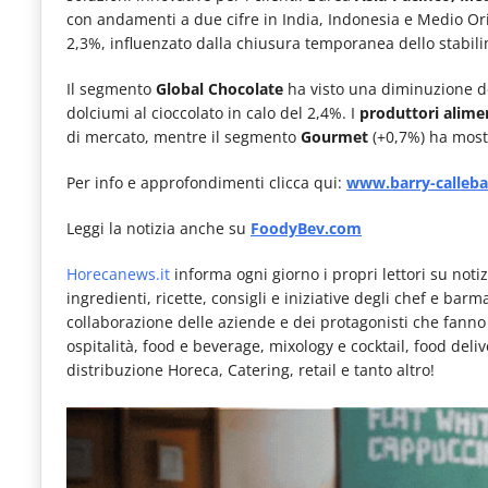
con andamenti a due cifre in India, Indonesia e Medio Ori
2,3%, influenzato dalla chiusura temporanea dello stabili
Il segmento
Global Chocolate
ha visto una diminuzione de
dolciumi al cioccolato in calo del 2,4%. I
produttori alime
di mercato, mentre il segmento
Gourmet
(+0,7%) ha most
Per info e approfondimenti clicca qui:
www.barry-calleb
Leggi la notizia anche su
FoodyBev.com
Horecanews.it
informa ogni giorno i propri lettori su notizi
ingredienti, ricette, consigli e iniziative degli chef e bar
collaborazione delle aziende e dei protagonisti che fanno pa
ospitalità, food e beverage, mixology e cocktail, food deli
distribuzione Horeca, Catering, retail e tanto altro!