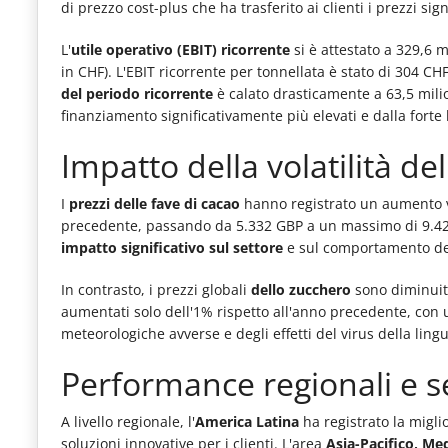
di prezzo cost-plus che ha trasferito ai clienti i prezzi sig
le
novità
L'
utile operativo (EBIT) ricorrente
si è attestato a 329,6 m
in CHF). L'EBIT ricorrente per tonnellata è stato di 304 CHF
del
del periodo ricorrente
è calato drasticamente a 63,5 milion
comparto
finanziamento significativamente più elevati e dalla fort
Horeca.
Impatto della volatilità d
I
prezzi delle fave di cacao
hanno registrato un aumento ve
precedente, passando da 5.332 GBP a un massimo di 9.425
impatto significativo sul settore
e sul comportamento dei c
In contrasto, i prezzi globali
dello zucchero
sono diminuit
aumentati solo dell'1% rispetto all'anno precedente, con u
meteorologiche avverse e degli effetti del virus della ling
Performance regionali e s
A livello regionale, l'
America Latina
ha registrato la migl
soluzioni innovative per i clienti. L'area
Asia-Pacifico, Me