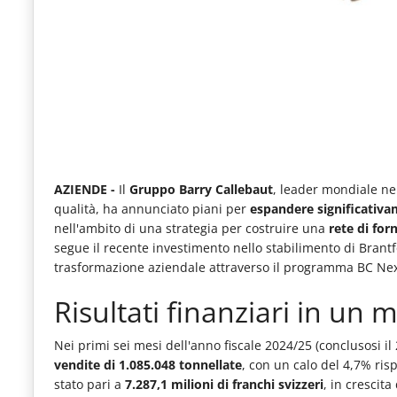
e
articoli
quotidiani
sul
mondo
dell'alimentazione,
dei
AZIENDE -
Il
Gruppo Barry Callebaut
, leader mondiale nel
qualità, ha annunciato piani per
espandere significativam
consumi
nell'ambito di una strategia per costruire una
rete di for
fuoricasa,
segue il recente investimento nello stabilimento di Bran
trasformazione aziendale attraverso il programma BC Nex
del
Food
Risultati finanziari in un 
Service
Nei primi sei mesi dell'anno fiscale 2024/25 (conclusosi i
e
vendite di 1.085.048 tonnellate
, con un calo del 4,7% ris
tutte
stato pari a
7.287,1 milioni di franchi svizzeri
, in crescit