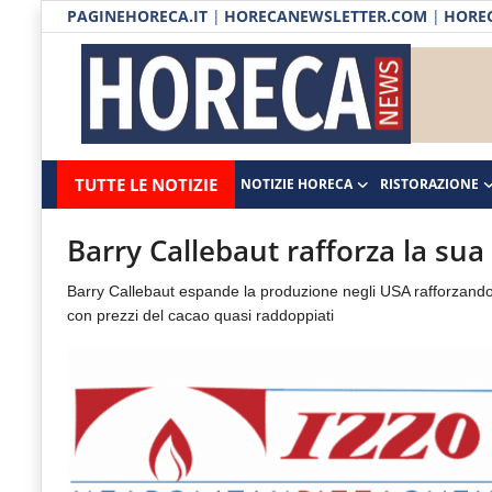
PAGINEHORECA.IT
|
HORECANEWSLETTER.COM
|
HOREC
Notizie HORECA
Horecanews.it
Notizie
TUTTE LE NOTIZIE
NOTIZIE HORECA
RISTORAZIONE
Ristorazione
-
Horeca
-
Ospitalità
Barry Callebaut rafforza la sua 
Il
Distribuzione
Barry Callebaut espande la produzione negli USA rafforzando
portale
con prezzi del cacao quasi raddoppiati
del
Prodotti | Dispensa Horeca
canale
Eventi
Horeca
e
RUBRICHE
del