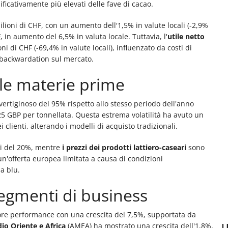
nificativamente più elevati delle fave di cacao.
ilioni di CHF, con un aumento dell'1,5% in valute locali (-2,9%
, in aumento del 6,5% in valuta locale. Tuttavia, l'
utile netto
i di CHF (-69,4% in valute locali), influenzato da costi di
e backwardation sul mercato.
elle materie prime
rtiginoso del 95% rispetto allo stesso periodo dell'anno
 GBP per tonnellata. Questa estrema volatilità ha avuto un
lienti, alterando i modelli di acquisto tradizionali.
i del 20%, mentre
i prezzi dei prodotti lattiero-caseari
sono
n'offerta europea limitata a causa di condizioni
ua blu.
egmenti di business
iore performance con una crescita del 7,5%, supportata da
U
dio Oriente e Africa
(AMEA) ha mostrato una crescita dell'1,8%,