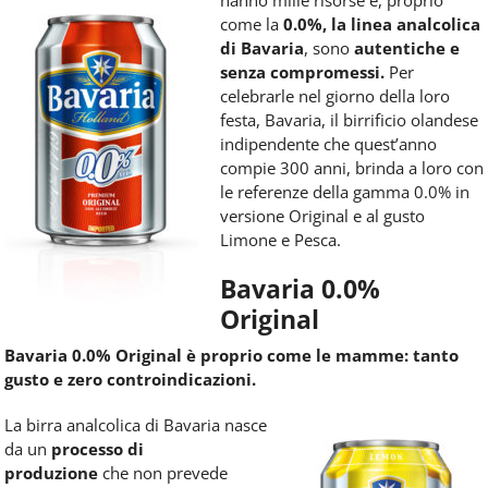
Food
come la
0.0%, la linea analcolica
Service
di Bavaria
, sono
autentiche e
e
senza compromessi.
Per
tutte
celebrarle nel giorno della loro
le
novità
festa, Bavaria, il birrificio olandese
del
indipendente che quest’anno
comparto
compie 300 anni, brinda a loro con
Horeca.
le referenze della gamma 0.0% in
versione Original e al gusto
Limone e Pesca.
Bavaria 0.0%
Original
Bavaria 0.0% Original è proprio come le mamme:
tanto
gusto e zero controindicazioni.
La birra analcolica di Bavaria nasce
da un
processo di
produzione
che non prevede