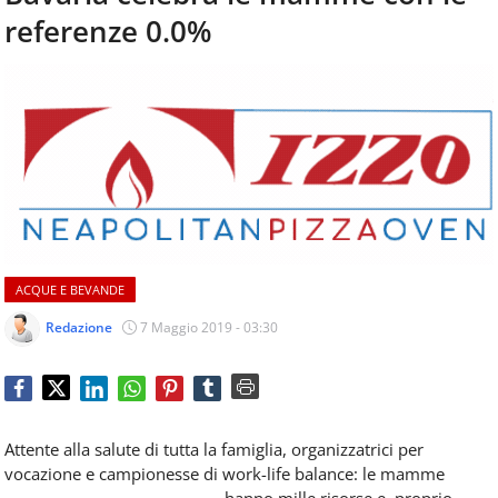
aggiornamenti
referenze 0.0%
CONTATTI
quotidiani
su
temi
come
ospitalità,
ristorazione,
food
&
beverage,
catering
e
ACQUE E BEVANDE
articoli
quotidiani
Redazione
7 Maggio 2019 - 03:30
sul
mondo
dell'alimentazione,
dei
consumi
Attente alla salute di tutta la famiglia, organizzatrici per
fuoricasa,
vocazione e campionesse di work-life balance: le mamme
del
hanno mille risorse e, proprio