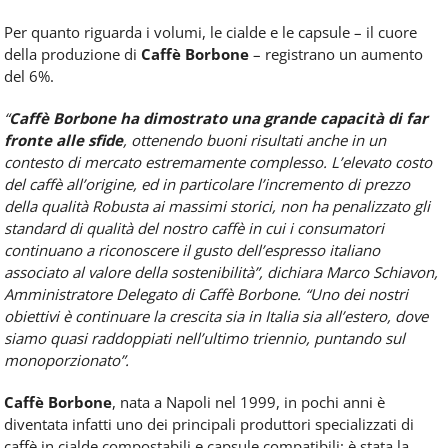
Per quanto riguarda i volumi, le cialde e le capsule – il cuore
della produzione di
Caffè Borbone
– registrano un aumento
del 6%.
“
Caffè Borbone ha dimostrato una grande capacità di far
fronte alle sfide
, ottenendo buoni risultati anche in un
contesto di mercato estremamente complesso. L’elevato costo
del caffè all’origine, ed in particolare l’incremento di prezzo
della qualità Robusta ai massimi storici, non ha penalizzato gli
standard di qualità del nostro caffè in cui i consumatori
continuano a riconoscere il gusto dell’espresso italiano
associato al valore della sostenibilità”, dichiara Marco Schiavon,
Amministratore Delegato di Caffè Borbone. “Uno dei nostri
obiettivi è continuare la crescita sia in Italia sia all’estero, dove
siamo quasi raddoppiati nell’ultimo triennio, puntando sul
monoporzionato”.
Caffè Borbone
, nata a Napoli nel 1999, in pochi anni è
diventata infatti uno dei principali produttori specializzati di
caffè in cialde compostabili e capsule compatibili: è stata la