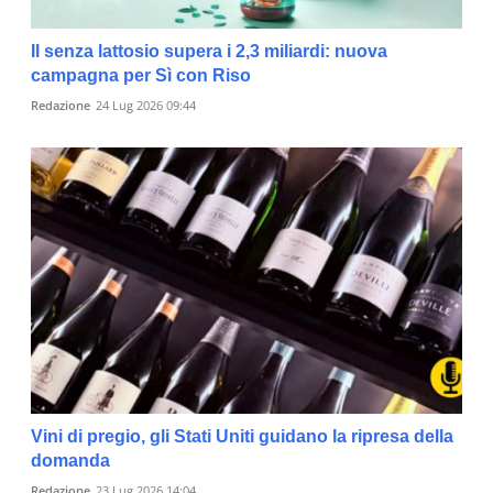
Il senza lattosio supera i 2,3 miliardi: nuova
campagna per Sì con Riso
Redazione
24 Lug 2026 09:44
Vini di pregio, gli Stati Uniti guidano la ripresa della
domanda
Redazione
23 Lug 2026 14:04