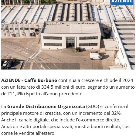
Food
Service
e
tutte
le
novità
del
comparto
Horeca.
AZIENDE - Caffè Borbone
continua a crescere e chiude il 2024
con un fatturato di 334,5 milioni di euro, segnando un aumento
dell'11,4% rispetto all'anno precedente.
La
Grande Distribuzione Organizzata
(GDO) si conferma il
principale motore di crescita, con un incremento del 32%.
Anche il canale digitale, che include l’e-commerce diretto,
Amazon e altri portali specializzati, mostra buoni risultati, così
come le vendite all’estero.