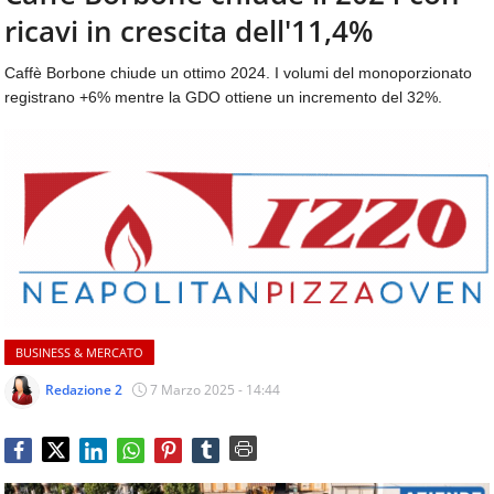
aggiornamenti
ricavi in crescita dell'11,4%
CONTATTI
quotidiani
su
Caffè Borbone chiude un ottimo 2024. I volumi del monoporzionato
temi
registrano +6% mentre la GDO ottiene un incremento del 32%.
come
ospitalità,
ristorazione,
food
&
beverage,
catering
e
articoli
quotidiani
sul
BUSINESS & MERCATO
mondo
dell'alimentazione,
Redazione 2
7 Marzo 2025 - 14:44
dei
consumi
fuoricasa,
del