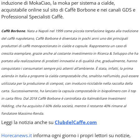
induzione di MokaCiao, la moka per sistema a cialde,
acquistabile online sul sito di Caffè Borbone e nei canali GDS e
Professional Specialisti Caffè.
Caffè Borbone
. Nata a Napoli nel 1999 come piccola torrefazione legata alla tradizione
del caffè napoletano, Caffè Borbone è diventata in pochi anni uno dei principali
produttori di caffè monoporzionato in cialde e capsule. Rappresenta un caso di
crescita esemplare, grazie anche al costante investimento in Ricerca & Sviluppo che ha
portato alla realizzazione di prodotti innovativi e di qualità che, gradualmente, hanno
conquistato i consumatori sempre più attenti all’ambiente. È stata, infatti, la prima
azienda in Italia a proporre la cialda compostabile che, smaltita nell’umido, può essere
utilizzata per la produzione di compost, con involucro riciclabile nella raccolta della
carta. Successivamente, ha lanciato la capsula compostabile in biopolimero con il top
in carta filtro. Dal 2018 Caffè Borbone è controllata da Italmobiliare Investment
Holding, che ha acquisito il 60% della società, mentre il restante 40% rimane al
fondatore Massimo Renda.
Leggi la notizia anche su
ClubdelCaffe.com
Horecanews.it
informa ogni giorno i propri lettori su notizie,