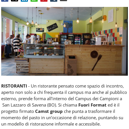
Food
Service
e
tutte
le
novità
del
comparto
Horeca.
RISTORANTI
- Un ristorante pensato come spazio di incontro,
aperto non solo a chi frequenta il campus ma anche al pubblico
esterno, prende forma all’interno del Campus dei Campioni a
San Lazzaro di Savena (BO). Si chiama
Fuori Format
ed è il
progetto firmato
Camst group
che punta a trasformare il
momento del pasto in un’occasione di relazione, puntando su
un modello di ristorazione informale e accessibile.