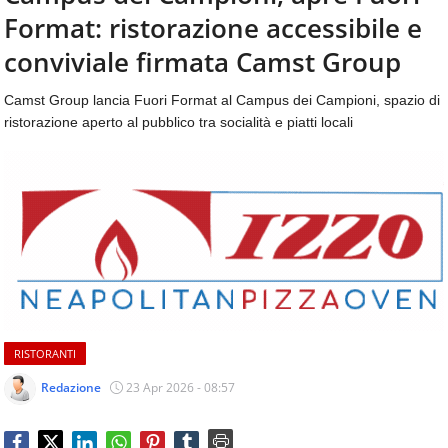
aggiornamenti
Format: ristorazione accessibile e
CONTATTI
quotidiani
su
conviviale firmata Camst Group
temi
come
Camst Group lancia Fuori Format al Campus dei Campioni, spazio di
ospitalità,
ristorazione aperto al pubblico tra socialità e piatti locali
ristorazione,
food
&
beverage,
catering
e
articoli
quotidiani
sul
mondo
dell'alimentazione,
RISTORANTI
dei
consumi
Redazione
23 Apr 2026 - 08:57
fuoricasa,
del