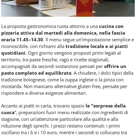
La proposta gastronomica ruota attorno a una
cucina con
pizzeria attiva dal martedì alla domenica, nella fascia
oraria 11.45–14.30
. Il menu segue un’impostazione semplice e
riconoscibile, con richiami alla
tradizione locale e ai piatti
quotidiani
. Ogni giorno vengono proposti primi legati al
territorio, tra paste fresche, ragù e ricette stagionali,
accompagnati da secondi sostanziosi pensati per
offrire un
pasto completo ed equilibrato
. A chiudere, i dolci tipici della
tradizione bolognese, come la zuppa inglese o la pinza con
mostarda. Non mancano alternative gluten free, pensate per
rispondere a diverse esigenze alimentari.
Accanto ai piatti in carta, trovano spazio
le “sorprese della
cuoca
”, preparazioni fuori menu realizzate con ingredienti di
stagione, con un’attenzione particolare alla qualità e alla
riduzione degli sprechi. I prezzi restano contenuti: i primi
oscillano tra i 6 e i 10 euro, mentre i secondi si collocano tra