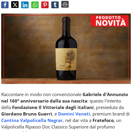
Food
Service
e
tutte
le
novità
del
comparto
Horeca.
Raccontare in modo non convenzionale
Gabriele d'Annunzio
nel 160° anniversario dalla sua nascita
: questo l'intento
della
Fondazione Il Vittoriale degli italiani
, presieduta da
Giordano Bruno Guerri
, e
Domìni Veneti
, premium brand di
Cantina Valpolicella Negrar
, nel dar vita a
Fratefoco
, un
Valpolicella Ripasso Doc Classico Superiore dal profumo