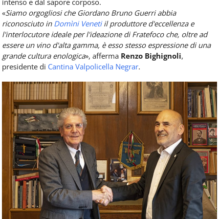
intenso e dal sapore corposo.
«
Siamo orgogliosi che Giordano Bruno Guerri abbia
riconosciuto in
Domìni Veneti
il produttore d'eccellenza e
l'interlocutore ideale per l'ideazione di Fratefoco che, oltre ad
essere un vino d'alta gamma, è esso stesso espressione di una
grande cultura enologica
», afferma
Renzo Bighignoli
,
presidente di
Cantina Valpolicella Negrar
.