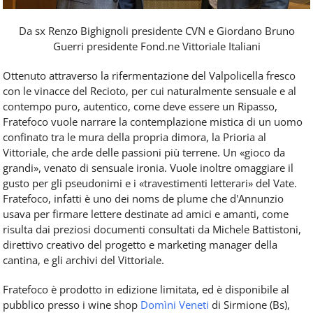
Da sx Renzo Bighignoli presidente CVN e Giordano Bruno
Guerri presidente Fond.ne Vittoriale Italiani
Ottenuto attraverso la rifermentazione del Valpolicella fresco
con le vinacce del Recioto, per cui naturalmente sensuale e al
contempo puro, autentico, come deve essere un Ripasso,
Fratefoco vuole narrare la contemplazione mistica di un uomo
confinato tra le mura della propria dimora, la Prioria al
Vittoriale, che arde delle passioni più terrene. Un «gioco da
grandi», venato di sensuale ironia. Vuole inoltre omaggiare il
gusto per gli pseudonimi e i «travestimenti letterari» del Vate.
Fratefoco, infatti è uno dei noms de plume che d'Annunzio
usava per firmare lettere destinate ad amici e amanti, come
risulta dai preziosi documenti consultati da Michele Battistoni,
direttivo creativo del progetto e marketing manager della
cantina, e gli archivi del Vittoriale.
Fratefoco è prodotto in edizione limitata, ed è disponibile al
pubblico presso i wine shop
Domìni Veneti
di Sirmione (Bs),