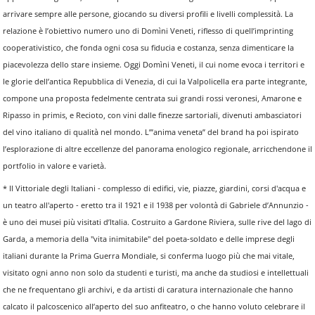
arrivare sempre alle persone, giocando su diversi profili e livelli complessità. La
relazione è l’obiettivo numero uno di Domìni Veneti, riflesso di quell’imprinting
cooperativistico, che fonda ogni cosa su fiducia e costanza, senza dimenticare la
piacevolezza dello stare insieme. Oggi Domìni Veneti, il cui nome evoca i territori e
le glorie dell’antica Repubblica di Venezia, di cui la Valpolicella era parte integrante,
compone una proposta fedelmente centrata sui grandi rossi veronesi, Amarone e
Ripasso in primis, e Recioto, con vini dalle finezze sartoriali, divenuti ambasciatori
del vino italiano di qualità nel mondo. L’”anima veneta” del brand ha poi ispirato
l’esplorazione di altre eccellenze del panorama enologico regionale, arricchendone il
portfolio in valore e varietà.
* Il Vittoriale degli Italiani - complesso di edifici, vie, piazze, giardini, corsi d'acqua e
un teatro all'aperto - eretto tra il 1921 e il 1938 per volontà di Gabriele d’Annunzio -
è uno dei musei più visitati d’Italia. Costruito a Gardone Riviera, sulle rive del lago di
Garda, a memoria della "vita inimitabile" del poeta-soldato e delle imprese degli
italiani durante la Prima Guerra Mondiale, si conferma luogo più che mai vitale,
visitato ogni anno non solo da studenti e turisti, ma anche da studiosi e intellettuali
che ne frequentano gli archivi, e da artisti di caratura internazionale che hanno
calcato il palcoscenico all’aperto del suo anfiteatro, o che hanno voluto celebrare il