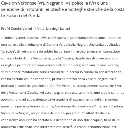
Cavaion Veronese (Vr), Negrar di Valpolicella (Vr) e una
selezione di ristoranti, enoteche e botteghe storiche della costa
bresciana del Garda.
Profili Domìni Veneti - Il Vittoriale degli Italiani
* Domìni Veneti nasce nel 1989 come opera di premiumizzazione ante litteram di
una parte della produzione di Cantina Valpolicella Negrar. Una scelta qualitativa
“precoce”, di rottura, che da subito ha portato il marchio ad essere riconosciuto
come simbolo di una Valpolicella, quella Classica, desiderosa di proiettarsi con
orgoglio e profonda consapevolezza nel mondo dei grandi vini italiani. Ricerca,
studio e sperimentazione sono i cardini di un percorso condiviso con il territorio,
che ha portato ad una zonazione, prima all’interno della Valle di Negrar, cui è
dedicato il cuore del portfolio di Domìni Veneti, successivamente estesa alle 5 Valli
della Valpolicella Classica. Ad accompagnare questo cammino, uno studio continuo,
approfondito ed appassionato delle tecniche di appassimento delle tre varietà
autoctone per eccellenza – Corvina, Corvinone, Rondinella – all’interno di Cantina
Valpolicella Negrar, proprietaria di uno dei più grandi “fruttai” d’Italia. La
conoscenza acquisita ha portato alla definizione di uno stile proprio, figlio di un
approccio artigianale, che interpreta con serietà le grandi denominazioni, per