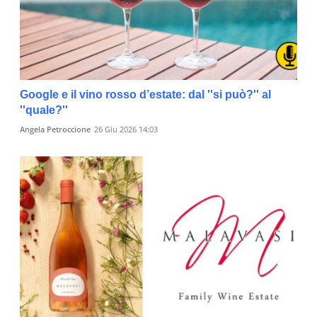
Google e il vino rosso d’estate: dal ''si può?'' al
''quale?''
Angela Petroccione
26 Giu 2026 14:03