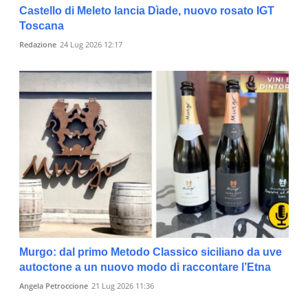
Castello di Meleto lancia Dìade, nuovo rosato IGT
Toscana
Redazione
24 Lug 2026 12:17
Murgo: dal primo Metodo Classico siciliano da uve
autoctone a un nuovo modo di raccontare l’Etna
Angela Petroccione
21 Lug 2026 11:36