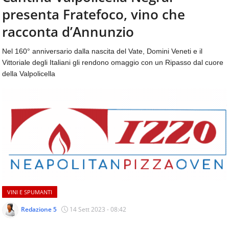
aggiornamenti
presenta Fratefoco, vino che
CONTATTI
quotidiani
su
racconta d’Annunzio
temi
come
Nel 160° anniversario dalla nascita del Vate, Domini Veneti e il
ospitalità,
Vittoriale degli Italiani gli rendono omaggio con un Ripasso dal cuore
ristorazione,
della Valpolicella
food
&
beverage,
catering
e
articoli
quotidiani
sul
mondo
dell'alimentazione,
dei
VINI E SPUMANTI
consumi
fuoricasa,
Redazione 5
14 Sett 2023 - 08:42
del