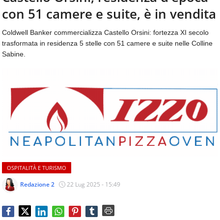
aggiornamenti
con 51 camere e suite, è in vendita
CONTATTI
quotidiani
su
Coldwell Banker commercializza Castello Orsini: fortezza XI secolo
temi
trasformata in residenza 5 stelle con 51 camere e suite nelle Colline
come
Sabine.
ospitalità,
ristorazione,
food
&
beverage,
catering
e
articoli
quotidiani
sul
mondo
OSPITALITÀ E TURISMO
dell'alimentazione,
dei
Redazione 2
22 Lug 2025 - 15:49
consumi
fuoricasa,
del