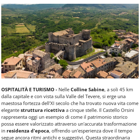
Food
Service
e
tutte
le
novità
del
comparto
Horeca.
OSPITALITÀ E TURISMO -
Nelle
Colline Sabine
, a soli 45 km
dalla capitale e con vista sulla Valle del Tevere, si erge una
maestosa fortezza dell'XI secolo che ha trovato nuova vita come
elegante
struttura ricettiva
a cinque stelle. Il Castello Orsini
rappresenta oggi un esempio di come il patrimonio storico
possa essere valorizzato attraverso un'accurata trasformazione
in
residenza d'epoca
, offrendo un'esperienza dove il tempo
segue ancora ritmi antichi e suggestivi. Questa straordinaria