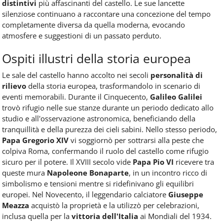
distintivi
più affascinanti del castello. Le sue lancette
silenziose continuano a raccontare una concezione del tempo
completamente diversa da quella moderna, evocando
atmosfere e suggestioni di un passato perduto.
Ospiti illustri della storia europea
Le sale del castello hanno accolto nei secoli
personalità di
rilievo
della storia europea, trasformandolo in scenario di
eventi memorabili. Durante il Cinquecento,
Galileo Galilei
trovò rifugio nelle sue stanze durante un periodo dedicato allo
studio e all'osservazione astronomica, beneficiando della
tranquillità e della purezza dei cieli sabini. Nello stesso periodo,
Papa Gregorio XIV
vi soggiornò per sottrarsi alla peste che
colpiva Roma, confermando il ruolo del castello come rifugio
sicuro per il potere. Il XVIII secolo vide
Papa Pio VI
ricevere tra
queste mura
Napoleone Bonaparte
, in un incontro ricco di
simbolismo e tensioni mentre si ridefinivano gli equilibri
europei. Nel Novecento, il leggendario calciatore
Giuseppe
Meazza
acquistò la proprietà e la utilizzò per celebrazioni,
inclusa quella per la
vittoria dell'Italia
ai Mondiali del 1934.