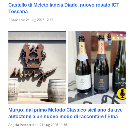
Castello di Meleto lancia Dìade, nuovo rosato IGT
Toscana
Redazione
24 Lug 2026 12:17
Murgo: dal primo Metodo Classico siciliano da uve
autoctone a un nuovo modo di raccontare l’Etna
Angela Petroccione
21 Lug 2026 11:36