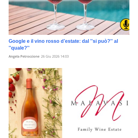
Google e il vino rosso d’estate: dal ''si può?'' al
''quale?''
Angela Petroccione
26 Giu 2026 14:03