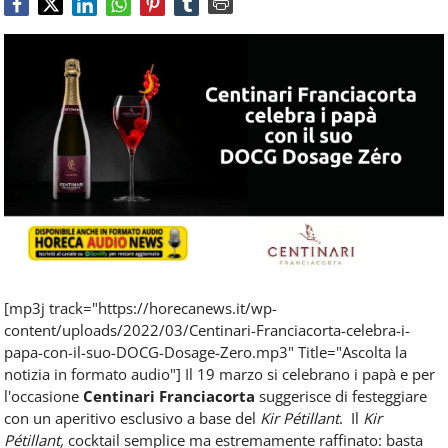
Food
Service
e
tutte
le
novità
del
comparto
Horeca.
[mp3j track="https://horecanews.it/wp-
content/uploads/2022/03/Centinari-Franciacorta-celebra-i-
papa-con-il-suo-DOCG-Dosage-Zero.mp3" Title="Ascolta la
notizia in formato audio"]
Il 19 marzo si celebrano i papà e per
l'occasione
Centinari Franciacorta
suggerisce di festeggiare
con un aperitivo esclusivo a base del
Kir Pétillant
.
Il
Kir
Pétillant,
cocktail semplice ma estremamente raffinato: basta