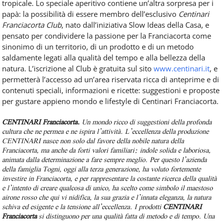
tropicale.
Lo speciale aperitivo contiene un’altra sorpresa per i
papà: la possibilità di essere membro dell’esclusivo
Centinari
Franciacorta Club
, nato dall’iniziativa Slow Ideas della Casa, e
pensato per condividere la passione per la Franciacorta come
sinonimo di un territorio, di un prodotto e di un metodo
saldamente legati alla qualità del tempo e alla bellezza della
natura.
L’iscrizione al Club è gratuita sul sito
www.centinari.it
, e
permetterà l’accesso ad un’area riservata ricca di anteprime e di
contenuti speciali, informazioni e ricette: suggestioni e proposte
per gustare appieno mondo e lifestyle di Centinari Franciacorta.
CENTINARI Franciacorta.
Un mondo ricco di suggestioni della profonda
cultura che ne permea e ne ispira l’attività. L’eccellenza della produzione
CENTINARI nasce non solo dal favore della nobile natura della
Franciacorta, ma anche da forti valori familiari: indole solida e laboriosa,
animata dalla determinazione a fare sempre meglio. Per questo l’azienda
della famiglia Togni, oggi alla terza generazione, ha voluto fortemente
investire in Franciacorta, e per rappresentare la costante ricerca della qualità
e l’intento di creare qualcosa di unico, ha scelto come simbolo il maestoso
airone rosso che qui vi nidifica, la sua grazia e l’innata eleganza, la natura
schiva ed esigente e la tensione all’eccellenza. I prodotti
CENTINARI
Franciacorta
si distinguono per una qualità fatta di metodo e di tempo. Una