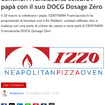
aggiornamenti
papà con il suo DOCG Dosage Zéro
CONTATTI
quotidiani
su
Il 19 marzo si celebrano i papà. CENTINARI Franciacorta lo fa
temi
proponendo di brindare con il Kir Pétillant, cocktail raffinato che si
come
realizza con una parte di crème de cassis e nove parti di CENTINARI
ospitalità,
Franciacorta DOCG Dosage Zéro.
ristorazione,
food
&
beverage,
catering
e
articoli
quotidiani
sul
mondo
dell'alimentazione,
VINI E SPUMANTI
dei
consumi
Redazione
18 Marzo 2022 - 12:00
fuoricasa,
del