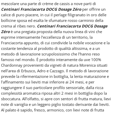
mescolare una parte di crème de cassis a nove parti di
Centinari Franciacorta DOCG Dosage Zéro
per offrire un
calice di puro piacere, in cui il perlage filigranato in oro delle
bollicine sposa ed esalta le sfumature rosso carminio della
crema al ribes nero.
Centinari Franciacorta DOCG Dosage
Zéro
è una pregiata proposta della nuova linea di vini che
esprime intensamente l’eccellenza di un territorio, la
Franciacorta appunto, di cui condivide la nobile vocazione e la
costante tendenza al prodotto di qualità altissima, e a un
metodo di lavorazione scrupolosissimo che l’hanno reso
famoso nel mondo.
È prodotto interamente da uve 100%
Chardonnay provenienti da vigneti di natura Morenica situati
nell’area di Erbusco, Adro e Cazzago. Il metodo di lavorazione
prevede la rifermentazione in bottiglia, la lenta maturazione e
l’affinamento sui lieviti mai inferiore ai 24 mesi, e per
raggiungere il suo particolare profilo sensoriale, dalla ricca
complessità aromatica riposa altri 2 mesi in bottiglia dopo la
sboccatura. All’olfatto, si apre con sentori di frutta matura, lievi
note di vaniglia e un leggero piglio tostato derivante dai lieviti.
Al palato è sapido, fresco, armonico, con lievi note di frutta