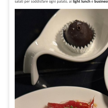
salati per soddisfare ogni palato, ai
light lunch
e
busines
le
novità
del
comparto
Horeca.