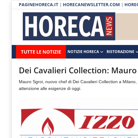
PAGINEHORECA.IT
|
HORECANEWSLETTER.COM
|
HOREC
Notizie HORECA
Horecanews.it
Notizie
TUTTE LE NOTIZIE
NOTIZIE HORECA
RISTORAZIONE
Ristorazione
-
Horeca
-
Ospitalità
Dei Cavalieri Collection: Mauro
Il
Distribuzione
Mauro Sgroi, nuovo chef di Dei Cavalieri Collection a Milano
portale
attenzione alle esigenze di oggi.
del
Prodotti | Dispensa Horeca
canale
Eventi
Horeca
e
RUBRICHE
del