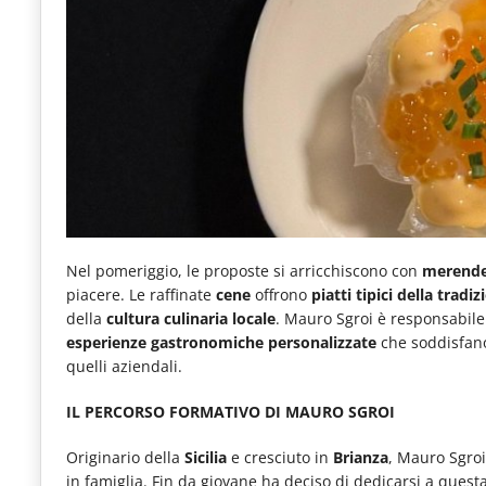
Nel pomeriggio, le proposte si arricchiscono con
merende
piacere. Le raffinate
cene
offrono
piatti tipici della tradi
della
cultura culinaria locale
. Mauro Sgroi è responsabil
esperienze gastronomiche personalizzate
che soddisfano 
quelli aziendali.
IL PERCORSO FORMATIVO DI MAURO SGROI
Originario della
Sicilia
e cresciuto in
Brianza
, Mauro Sgroi
in famiglia. Fin da giovane ha deciso di dedicarsi a ques