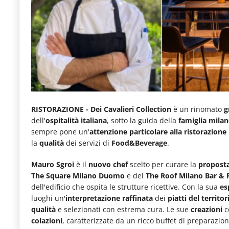
e
articoli
quotidiani
sul
mondo
dell'alimentazione,
dei
RISTORAZIONE - Dei Cavalieri Collection
è un rinomato
g
dell'
ospitalità italiana
, sotto la guida della
famiglia milan
consumi
sempre pone un'
attenzione particolare alla ristorazione
fuoricasa,
la
qualità
dei servizi di
Food&Beverage
.
del
Mauro Sgroi
è il
nuovo chef
scelto per curare la
proposta
Food
The Square Milano Duomo
e del
The Roof Milano Bar & 
dell'edificio che ospita le strutture ricettive. Con la sua
es
Service
luoghi un'
interpretazione raffinata
dei
piatti del territor
e
qualità
e selezionati con estrema cura. Le sue
creazioni
c
tutte
colazioni
, caratterizzate da un ricco buffet di preparazio