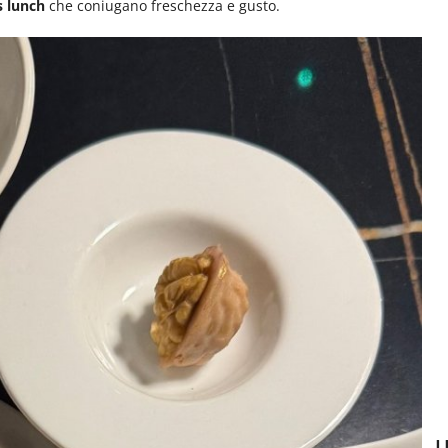
s lunch
che coniugano freschezza e gusto.
U