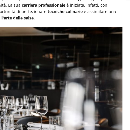
ità. La sua
carriera professionale
è iniziata, infatti, con
portunità di perfezionare
tecniche culinarie
e assimilare una
ll'
arte delle salse
.