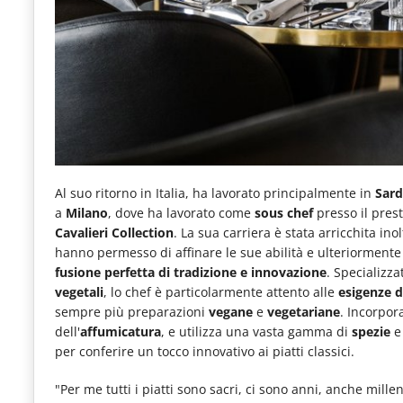
Al suo ritorno in Italia, ha lavorato principalmente in
Sar
a
Milano
, dove ha lavorato come
sous chef
presso il pres
Cavalieri Collection
. La sua carriera è stata arricchita ino
hanno permesso di affinare le sue abilità e ulteriormente
fusione perfetta di tradizione e innovazione
. Specializza
vegetali
, lo chef è particolarmente attento alle
esigenze d
sempre più preparazioni
vegane
e
vegetariane
. Incorpor
dell'
affumicatura
, e utilizza una vasta gamma di
spezie
per conferire un tocco innovativo ai piatti classici.
"Per me tutti i piatti sono sacri, ci sono anni, anche mille