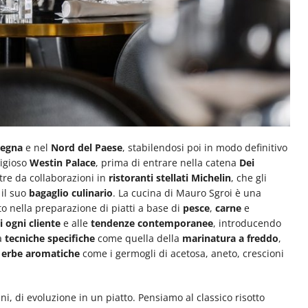
degna
e nel
Nord del Paese
, stabilendosi poi in modo definitivo
tigioso
Westin Palace
, prima di entrare nella catena
Dei
ltre da collaborazioni in
ristoranti stellati Michelin
, che gli
 il suo
bagaglio culinario
. La cucina di Mauro Sgroi è una
to nella preparazione di piatti a base di
pesce
,
carne
e
i ogni cliente
e alle
tendenze contemporanee
, introducendo
a
tecniche specifiche
come quella della
marinatura a freddo
,
e
erbe aromatiche
come i germogli di acetosa, aneto, crescioni
nni, di evoluzione in un piatto. Pensiamo al classico risotto