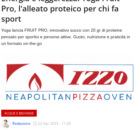
aggiornamenti
Pro, l'alleato proteico per chi fa
CONTATTI
quotidiani
su
sport
temi
come
Yoga lancia FRUIT PRO, innovativo succo con 20 gr di proteine
ospitalità,
pensato per sportivi e persone attive. Gusto, nutrizione e praticità in
ristorazione,
un formato on-the-go
food
&
beverage,
catering
e
articoli
quotidiani
sul
mondo
dell'alimentazione,
dei
ACQUE E BEVANDE
consumi
fuoricasa,
Redazione
22 Apr 2025 - 11:26
del