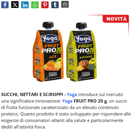
Food
Service
e
tutte
le
novità
del
comparto
Horeca.
SUCCHI, NETTARI E SCIROPPI -
Yoga
introduce sul mercato
una significativa innovazione:
Yoga
FRUIT PRO 20 g
, un succo
di frutta funzionale caratterizzato da un elevato contenuto
proteico. Questo prodotto è stato sviluppato per rispondere alle
esigenze di consumatori attenti alla salute e particolarmente
dediti all'attività fisica.