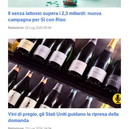
Il senza lattosio supera i 2,3 miliardi: nuova
campagna per Sì con Riso
Redazione
24 Lug 2026 09:44
Vini di pregio, gli Stati Uniti guidano la ripresa della
domanda
Redazione
23 Lug 2026 14:04