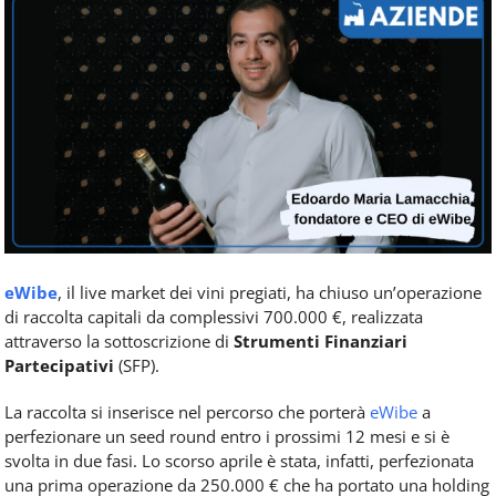
Food
Service
e
tutte
le
novità
del
comparto
Horeca.
eWibe
, il live market dei vini pregiati, ha chiuso un’operazione
di raccolta capitali da complessivi 700.000 €, realizzata
attraverso la sottoscrizione di
Strumenti Finanziari
Partecipativi
(SFP).
La raccolta si inserisce nel percorso che porterà
eWibe
a
perfezionare un seed round entro i prossimi 12 mesi e si è
svolta in due fasi. Lo scorso aprile è stata, infatti, perfezionata
una prima operazione da 250.000 € che ha portato una holding