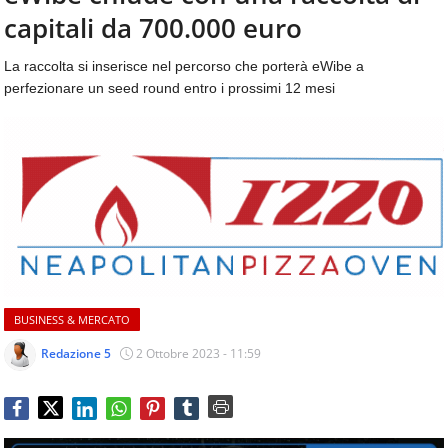
aggiornamenti
capitali da 700.000 euro
CONTATTI
quotidiani
su
La raccolta si inserisce nel percorso che porterà eWibe a
temi
perfezionare un seed round entro i prossimi 12 mesi
come
ospitalità,
ristorazione,
food
&
beverage,
catering
e
articoli
quotidiani
sul
BUSINESS & MERCATO
mondo
dell'alimentazione,
Redazione 5
2 Ottobre 2023 - 11:59
dei
consumi
fuoricasa,
del