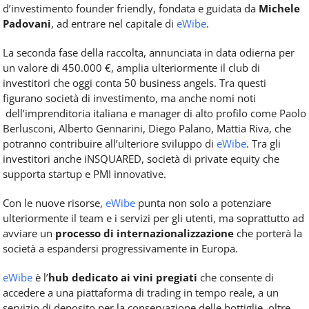
d’investimento founder friendly, fondata e guidata da
Michele
Padovani
, ad entrare nel capitale di
eWibe
.
La seconda fase della raccolta, annunciata in data odierna per
un valore di 450.000 €, amplia ulteriormente il club di
investitori che oggi conta 50 business angels. Tra questi
figurano società di investimento, ma anche nomi noti
dell’imprenditoria italiana e manager di alto profilo come Paolo
Berlusconi, Alberto Gennarini, Diego Palano, Mattia Riva, che
potranno contribuire all’ulteriore sviluppo di
eWibe
. Tra gli
investitori anche iNSQUARED, società di private equity che
supporta startup e PMI innovative.
Con le nuove risorse,
eWibe
punta non solo a potenziare
ulteriormente il team e i servizi per gli utenti, ma soprattutto ad
avviare un
processo di internazionalizzazione
che porterà la
società a espandersi progressivamente in Europa.
eWibe
è l’
hub dedicato ai vini pregiati
che consente di
accedere a una piattaforma di trading in tempo reale, a un
servizio di deposito per la conservazione delle bottiglie, oltre