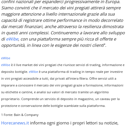
confini nazionali per espanderci progressivamente in Europa.
Siamo convinti che il mercato dei vini pregiati attirerà sempre
maggiore attenzione a livello internazionale grazie alla sua
capacità di registrare ottime performance in modo decorrelato
dai mercati finanziari, anche attraverso la resilienza dimostrata
in questi anni complessi. Continueremo a lavorare allo sviluppo
di
eWibe
, con una piattaforma sempre più ricca di offerte e
opportunità, in linea con le esigenze dei nostri clienti
”.
eWibe
eWibe
è il live market dei vini pregiati che riunisce servizi di trading, informazione e
deposito bottiglie.
eWibe
è una piattaforma di trading in tempo reale per investire
in vini pregiati accessibile a tutti, dai privati all’intera filiera. Offre servizi utili a
imparare a conoscere il mercato dei vini pregiati grazie a formazione, informazioni
su etichette e cantine, e analisi sui valori di mercato tramite un algoritmo
proprietario. Comprende un servizio di deposito in magazzino, un caveau per la
protezione e conservazione delle bottiglie scambiate sulla piattaforma.
1 Fonte: Bain & Company
Horecanews.it
informa ogni giorno i propri lettori su notizie,