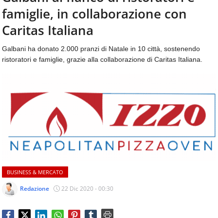
aggiornamenti
famiglie, in collaborazione con
CONTATTI
quotidiani
su
Caritas Italiana
temi
come
Galbani ha donato 2.000 pranzi di Natale in 10 città, sostenendo
ospitalità,
ristoratori e famiglie, grazie alla collaborazione di Caritas Italiana.
ristorazione,
food
&
beverage,
catering
e
articoli
quotidiani
sul
mondo
dell'alimentazione,
BUSINESS & MERCATO
dei
consumi
Redazione
22 Dic 2020 - 00:30
fuoricasa,
del