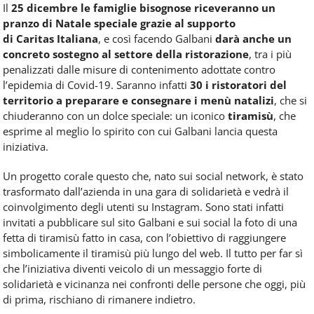
Il
25 dicembre le
famiglie bisognose
riceveranno un
pranzo di Natale speciale grazie al supporto
di
Caritas
Italiana
, e così facendo Galbani
darà anche un
concreto sostegno al settore della ristorazione
, tra i più
penalizzati dalle misure di contenimento adottate contro
l’epidemia di Covid-19. Saranno infatti
30 i ristoratori
del
territorio a preparare e consegnare i menù natalizi
, che si
chiuderanno con un dolce speciale: un iconico
tiramisù
, che
esprime al meglio lo spirito con cui Galbani lancia questa
iniziativa.
Un progetto corale questo che, nato sui social network, è stato
trasformato dall’azienda in una gara di solidarietà e vedrà il
coinvolgimento degli utenti su Instagram. Sono stati infatti
invitati a pubblicare sul sito Galbani e sui social la foto di una
fetta di tiramisù fatto in casa, con l’obiettivo di raggiungere
simbolicamente il tiramisù più lungo del web. Il tutto per far sì
che l’iniziativa diventi veicolo di un messaggio forte di
solidarietà e vicinanza nei confronti delle persone che oggi, più
di prima, rischiano di rimanere indietro.