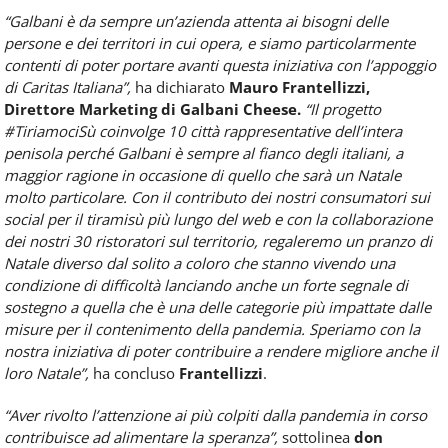
“Galbani è da sempre un’azienda attenta ai bisogni delle
persone e dei territori in cui opera, e siamo particolarmente
contenti di poter portare avanti questa iniziativa con l’appoggio
di Caritas Italiana”,
ha dichiarato
Mauro Frantellizzi,
Direttore Marketing di Galbani Cheese.
“Il progetto
#TiriamociSù coinvolge 10 città rappresentative dell’intera
penisola perché Galbani è sempre al fianco degli italiani, a
maggior ragione in occasione di quello che sarà un Natale
molto particolare. Con il contributo dei nostri consumatori sui
social per il tiramisù più lungo del web e con la collaborazione
dei nostri 30 ristoratori sul territorio, regaleremo un pranzo di
Natale diverso dal solito a coloro che stanno vivendo una
condizione di difficoltà lanciando anche un forte segnale di
sostegno a quella che è una delle categorie più impattate dalle
misure per il contenimento della pandemia. Speriamo con la
nostra iniziativa di poter contribuire a rendere migliore anche il
loro Natale”,
ha concluso
Frantellizzi
.
“Aver rivolto l’attenzione ai più colpiti dalla pandemia in corso
contribuisce ad alimentare la speranza”,
sottolinea
don