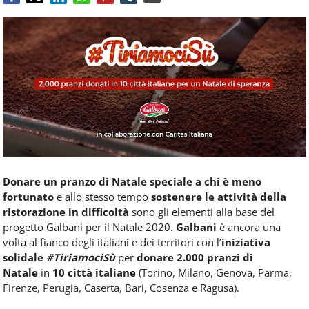
Food
Service
e
tutte
le
novità
del
comparto
Horeca.
Donare un pranzo di Natale speciale a chi è meno
fortunato
e allo stesso tempo
sostenere le attività della
ristorazione in difficoltà
sono gli elementi alla base del
progetto Galbani per il Natale 2020.
Galbani
è ancora una
volta al fianco degli italiani e dei territori con l’
iniziativa
solidale
#TiriamociSù
per
donare 2.000 pranzi di
Natale
in
10 città italiane
(Torino, Milano, Genova, Parma,
Firenze, Perugia, Caserta, Bari, Cosenza e Ragusa).