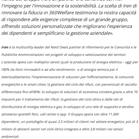
l'impegno per l'innovazione e la sostenibilità. La scelta di Iren di
rinnovare la fiducia in 360Welfare testimonia la nostra capacità
di rispondere alle esigenze complesse di un grande gruppo,
offrendo soluzioni personalizzate che migliorano l’esperienza
dei dipendenti e semplificano la gestione aziendale».
Iren
è la multiutility leader del Nord Ovest partner di riferimento per le Comunità e le
Pubbliche Amministrazioni nei progetti di sviluppo e valorizzazione dei territori.
L’azienda opera con molteplici servizi quali la produzione di energia elettrica – oggi per
l’80% da fonti rinnovabili e ad alto rendimento - e di energia termica per il
teleriscaldamento; l’implementazione di soluzioni per l’efficientamento, le comunità
energetiche e le smart cities; la gestione del ciclo dei rifiuti, con percentuali di raccolta
differenziata fino all’80%; lo sviluppo di soluzioni di economia circolare grazie a oltre 70
impianti per il trattamento dei rifiuti; la gestione del ciclo idrico e delle reti di
distribuzione di energia elettrica e gas; lo sviluppo di una rete di supporto e vendita
attraverso sportelli fisici, call center e app. Il Gruppo opera con oltre 11.000
dipendenti, un portafoglio di quasi 2,5 milioni di clienti nel settore energetico, più di 3
milioni di abitanti serviti nel ciclo idrico integrato e oltre 3,8 milioni nei servizi
ambientali.