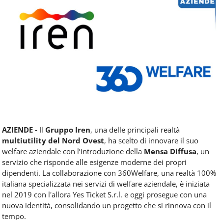
Food
Service
e
tutte
le
novità
del
comparto
Horeca.
AZIENDE -
Il
Gruppo Iren
, una delle principali realtà
multiutility del Nord Ovest
, ha scelto di innovare il suo
welfare aziendale con l’introduzione della
Mensa Diffusa
, un
servizio che risponde alle esigenze moderne dei propri
dipendenti. La collaborazione con 360Welfare, una realtà 100%
italiana specializzata nei servizi di welfare aziendale, è iniziata
nel 2019 con l'allora Yes Ticket S.r.l. e oggi prosegue con una
nuova identità, consolidando un progetto che si rinnova con il
tempo.