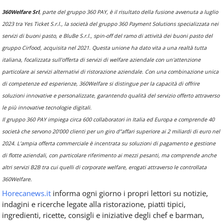
360Welfare Srl
, parte del gruppo 360 PAY, è il risultato della fusione avvenuta a luglio
2023 tra Yes Ticket S.r.l., la società del gruppo 360 Payment Solutions specializzata nei
servizi di buoni pasto, e BluBe S.r.l., spin-off del ramo di attività dei buoni pasto del
gruppo Cirfood, acquisita nel 2021. Questa unione ha dato vita a una realtà tutta
italiana, focalizzata sull'offerta di servizi di welfare aziendale con un'attenzione
particolare ai servizi alternativi di ristorazione aziendale. Con una combinazione unica
di competenze ed esperienze, 360Welfare si distingue per la capacità di offrire
soluzioni innovative e personalizzate, garantendo qualità del servizio offerto attraverso
le più innovative tecnologie digitali.
Il gruppo 360 PAY impiega circa 600 collaboratori in Italia ed Europa e comprende 40
società che servono 20'000 clienti per un giro d’’affari superiore ai 2 miliardi di euro nel
2024. L’ampia offerta commerciale è incentrata su soluzioni di pagamento e gestione
di flotte aziendali, con particolare riferimento ai mezzi pesanti, ma comprende anche
altri servizi B2B tra cui quelli di corporate welfare, erogati attraverso le controllata
360Welfare.
Horecanews.it
informa ogni giorno i propri lettori su notizie,
indagini e ricerche legate alla ristorazione, piatti tipici,
ingredienti, ricette, consigli e iniziative degli chef e barman,