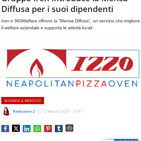
aggiornamenti
Diffusa per i suoi dipendenti
CONTATTI
quotidiani
su
Iren e 360Welfare offrono la "Mensa Diffusa", un servizio che migliora
temi
il welfare aziendale e supporta le attività locali.
come
ospitalità,
ristorazione,
food
&
beverage,
catering
e
articoli
quotidiani
sul
BUSINESS & MERCATO
mondo
dell'alimentazione,
Redazione 2
13 Marzo 2025 - 15:47
dei
consumi
fuoricasa,
del