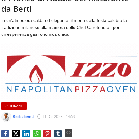
aggiornamenti
da Berti
CONTATTI
quotidiani
su
In un’atmosfera calda ed elegante, il menu della festa celebra la
temi
tradizione milanese alla maniera dello Chef Carotenuto , per
come
un’esperienza gastronomica unica
ospitalità,
ristorazione,
food
&
beverage,
catering
e
articoli
quotidiani
sul
mondo
RISTORANTI
dell'alimentazione,
dei
Redazione 5
11 Dic 2023 - 14:59
consumi
fuoricasa,
del