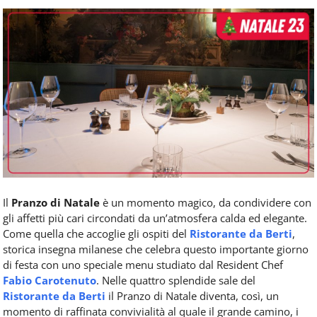
Food
Service
e
tutte
le
novità
del
comparto
Horeca.
Il
Pranzo di Natale
è un momento magico, da condividere con
gli affetti più cari circondati da un’atmosfera calda ed elegante.
Come quella che accoglie gli ospiti del
Ristorante da Berti
,
storica insegna milanese che celebra questo importante giorno
di festa con uno speciale menu studiato dal Resident Chef
Fabio
Carotenuto
. Nelle quattro splendide sale del
Ristorante da Berti
il Pranzo di Natale diventa, così, un
momento di raffinata convivialità al quale il grande camino, i