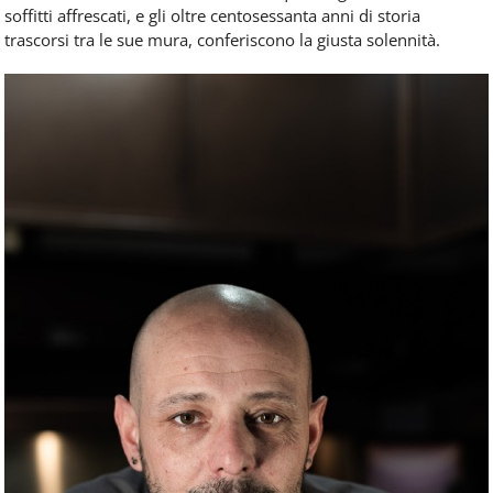
soffitti affrescati, e gli oltre centosessanta anni di storia
trascorsi tra le sue mura, conferiscono la giusta solennità.