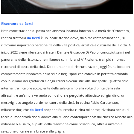
Ristorante da Berti
Nata come stazione di posta con annessa locanda intorno alla metà dell’Ottocento,
l’antica trattoria
da Berti
è un locale storico dove, da oltre centosessant’anni, si
ritrovano importanti personalità della vita politica, artistica e culturale della città. A
inizio 2022 viene rilevata dai fratelli Dante e Giuseppe Di Paolo, conosciutissimi nel
panorama della ristorazione milanese con il brand A’ Riccione, tra i più rinomati
ristoranti di pesce della città. Dopo un anno di ristrutturazioni, oggi è una location
completamente rinnovata nello stile e negli spazi che convive in perfetta armonia
con la Milano dei grattacieli e degli edifici avveniristici alle sue spalle. Quattro sale
interne, tra il calore accogliente della sala camino e la volta dipinta della sala
affreschi, e un’ampia veranda con dehors e pergolato affacciato sul giardino: un
meraviglioso angolo verde nel cuore della città. In cucina Fabio Carotenuto,
milanese doc, che
da Berti
propone l’autentica cucina milanese, rivisitata con quel
tocco di modernità che si addice alla Milano contemporanea: dal classico Risotto alla
milanese o al salto, ai piatti della tradizione come l’ossobuco, oltre a un’ampia
selezione di carne alla brace e alla griglia.