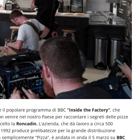
y e il popolare programma di BBC
“Inside the Factory”
, che
n venire nel nostro Paese per raccontare i segreti delle pizze
celto la
Roncadin.
L'azienda, che dà lavoro a circa 500
al 1992 produce prelibatezze per la grande distribuzione
ta semplicemente “Pizza”, è andata in onda il 5 marzo su
BBC