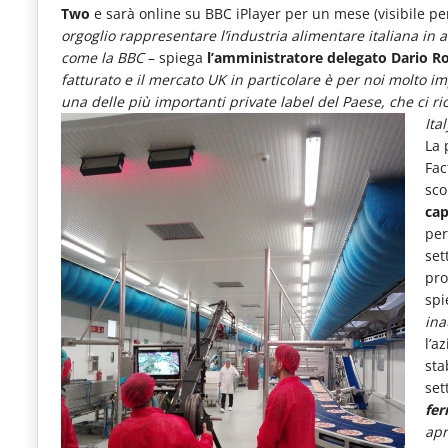
Two
e sarà online su BBC iPlayer per un mese (visibile per
le
orgoglio rappresentare l’industria alimentare italiana in 
novità
come la BBC
– spiega
l’amministratore delegato Dario R
del
fatturato e il mercato UK in particolare è per noi molto 
una delle più importanti private label del Paese, che ci 
comparto
Ita
Horeca.
La 
Fac
sco
cap
per
set
pro
spi
ina
l’a
sta
set
fer
apr