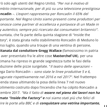
ò solo agli utenti del Regno Unito).
"Per noi è motivo di
ambito internazionale, per di più su una televisione prestigiosa
oncadin
–.
L’export rappresenta per Roncadin il 65% del
importante. Nel Regno Unito siamo presenti come produttori per
riconosce come partner di eccellenza e portavoce di un Made in
ly autentico, sempre più ricercato dai consumatori britannici".
puntata, che fa parte della quinta stagione di “Inside the
tory”, è stata girata nello stabilimento Roncadin di Meduno lo
rso luglio, quando una troupe di una ventina di persone,
itanata dal conduttore Gregg Wallace
(famosissimo in patria
 aver presentato fra le altre cose
Masterchef UK
), per una
timana ha ripreso in grande segretezza tutte le fasi della
duzione delle pizze surgelate. "
Il teatro delle operazioni –
ega Dario Roncadin –
sono state le linee produttive 5 e 6,
ugurate rispettivamente nel 2016 e nel 2017"
. Nel frattempo
zienda stava ultimando la posa della linea 7 nel nuovo
bilimento costruito dopo l’incendio che ha colpito Roncadin a
tembre 2017.
"Ma il fatto di
essere nel pieno dei lavori non ha
mato “Inside the Factory” e
noi siamo stati più che felici di
ire le porte alla BBC e di
conquistare una vetrina importante,
U