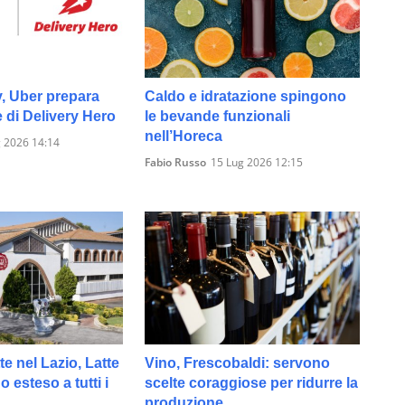
y, Uber prepara
Caldo e idratazione spingono
e di Delivery Hero
le bevande funzionali
nell’Horeca
 2026 14:14
Fabio Russo
15 Lug 2026 12:15
te nel Lazio, Latte
Vino, Frescobaldi: servono
 esteso a tutti i
scelte coraggiose per ridurre la
produzione