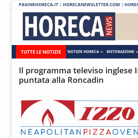
PAGINEHORECA.IT
|
HORECANEWSLETTER.COM
|
HOREC
Notizie HORECA
Horecanews.it
Notizie
TUTTE LE NOTIZIE
NOTIZIE HORECA
RISTORAZIONE
Ristorazione
-
Horeca
-
Ospitalità
Il programma televiso inglese 
Il
puntata alla Roncadin
Distribuzione
portale
del
Prodotti | Dispensa Horeca
canale
Eventi
Horeca
e
RUBRICHE
del