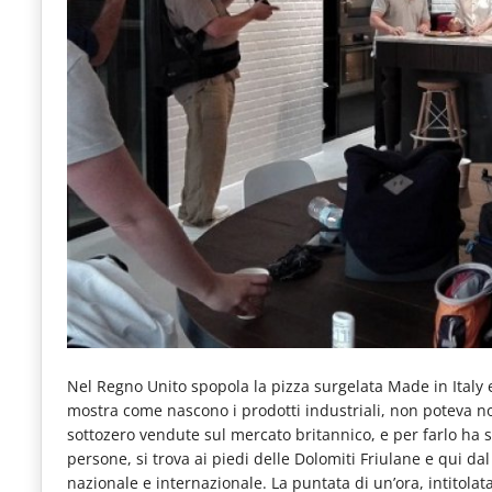
e
articoli
quotidiani
sul
mondo
dell'alimentazione,
dei
consumi
fuoricasa,
del
Food
Nel Regno Unito spopola la pizza surgelata Made in Ital
Service
mostra come nascono i prodotti industriali, non poteva no
sottozero vendute sul mercato britannico, e per farlo ha s
e
persone, si trova ai piedi delle Dolomiti Friulane e qui d
tutte
nazionale e internazionale. La puntata di un’ora, intitola