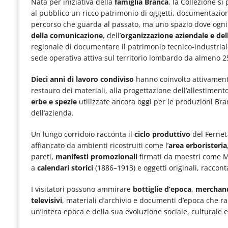
Nata per iniziativa della
famiglia Branca
, la Collezione si
al pubblico un ricco patrimonio di oggetti, documentazione
percorso che guarda al passato, ma uno spazio dove ogni
della comunicazione
, dell’
organizzazione aziendale e dell
regionale di documentare il patrimonio tecnico-industrial
sede operativa attiva sul territorio lombardo da almeno 2
Dieci anni di lavoro condiviso
hanno coinvolto attivamente
restauro dei materiali, alla progettazione dell’allestiment
erbe e spezie
utilizzate ancora oggi per le produzioni Br
dell’azienda.
Un lungo corridoio racconta il
ciclo produttivo
del Fernet-
affiancato da ambienti ricostruiti come l’
area erboristeria
pareti,
manifesti promozionali
firmati da maestri come Me
a
calendari storici
(1886–1913) e oggetti originali, raccon
I visitatori possono ammirare
bottiglie d’epoca
,
merchand
televisivi
, materiali d’archivio e documenti d’epoca che r
un’intera epoca e della sua evoluzione sociale, culturale e