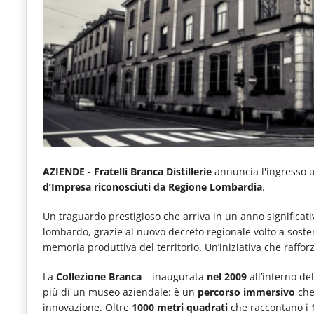
e
articoli
quotidiani
sul
mondo
dell'alimentazione,
dei
consumi
AZIENDE - Fratelli Branca Distillerie
annuncia l'ingresso u
d’Impresa riconosciuti da Regione Lombardia
.
fuoricasa,
del
Un traguardo prestigioso che arriva in un anno significati
lombardo, grazie al nuovo decreto regionale volto a sost
Food
memoria produttiva del territorio. Un’iniziativa che rafforz
Service
La
Collezione Branca
– inaugurata
nel 2009
all’interno de
e
più di un museo aziendale: è un
percorso immersivo
che 
tutte
innovazione. Oltre
1000 metri quadrati
che raccontano i