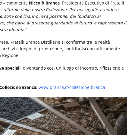
o – c
ommenta
Niccolò Branca
, Presidente Esecutivo di Fratelli
 culturale della nostra Collezione. Per noi significa rendere
ersone che l’hanno resa possibile, dai fondatori ai
ivo, che parla al presente guardando al futuro, e rappresenta il
stra identità
.”
a, Fratelli Branca Distillerie si conferma tra le realtà
i archivi e luoghi di produzione, contribuiscono attivamente
a Regione.
ve speciali
, diventando così un luogo di incontro, riflessione e
 Collezione Branca:
www.branca.it/collezione-branca