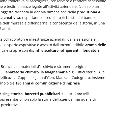
 pone l’obiettivo di raccogliere, conservare e rendere accessibile
 e testimonianze legate all’attività aziendale. Non solo un
 oggetto racconta la doppia dimensione della
produzione e
a creatività
, rispettando il requisito richiesto dal bando
e dell’impresa e diffonderne la conoscenza della storia, in una
5 anni.
 collaboratori e maestranze aziendali: dalla selezione e
o. Lo spazio espositivo è avvolto dall’inconfondibile
aroma delle
anca e si apre con
dipinti e sculture raffiguranti i fondatori
Branca con materiali d’archivio e strumenti originali,
, il
laboratorio chimico
, la
falegnameria
e gli uffici storici. Alle
tlicovitz, Cappiello, Jean d’Ylen, Mauzan, Codognato, insieme
tano oltre
180 anni di comunicazione d’impresa
.
ising storico
,
bozzetti pubblicitari
, celebri
Caroselli
appresentano non solo la storia dell’azienda, ma quella di
 produttiva.