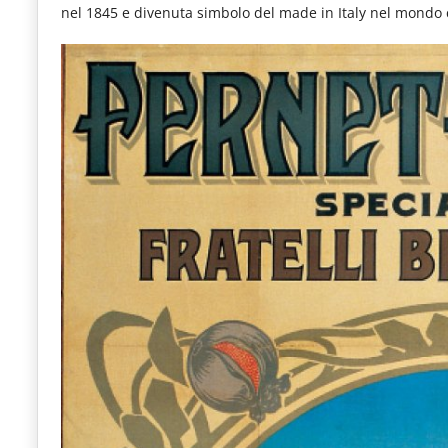
nel 1845 e divenuta simbolo del made in Italy nel mondo c
le
novità
del
comparto
Horeca.