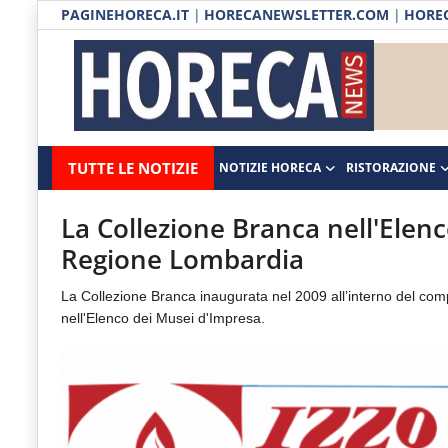
PAGINEHORECA.IT
|
HORECANEWSLETTER.COM
|
HOREC
Notizie HORECA
Horecanews.it
Notizie
TUTTE LE NOTIZIE
NOTIZIE HORECA
RISTORAZIONE
Ristorazione
-
Horeca
-
Ospitalità
La Collezione Branca nell'Elen
Il
Regione Lombardia
Distribuzione
portale
La Collezione Branca inaugurata nel 2009 all’interno del comp
del
Prodotti | Dispensa Horeca
nell'Elenco dei Musei d'Impresa.
canale
Eventi
Horeca
e
RUBRICHE
del