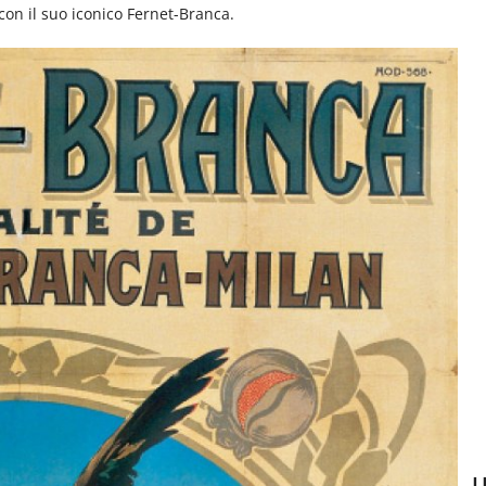
on il suo iconico Fernet-Branca.
U