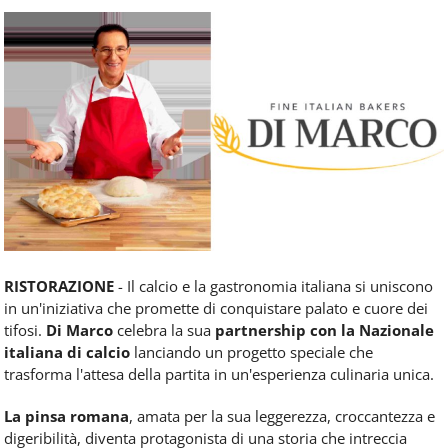
Food
Service
e
tutte
le
novità
del
comparto
Horeca.
RISTORAZIONE
- Il calcio e la gastronomia italiana si uniscono
in un'iniziativa che promette di conquistare palato e cuore dei
tifosi.
Di Marco
celebra la sua
partnership con la Nazionale
italiana di calcio
lanciando un progetto speciale che
trasforma l'attesa della partita in un'esperienza culinaria unica.
La pinsa romana
, amata per la sua leggerezza, croccantezza e
digeribilità, diventa protagonista di una storia che intreccia