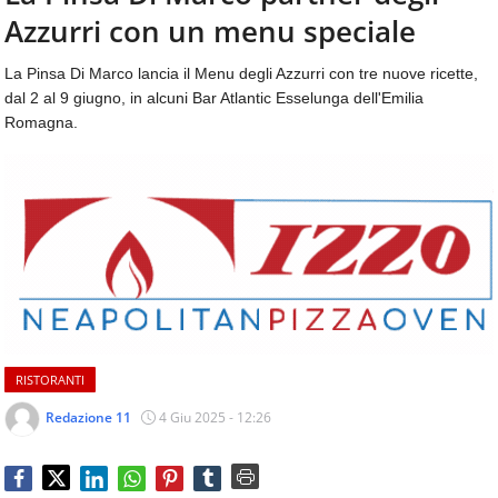
aggiornamenti
Azzurri con un menu speciale
CONTATTI
quotidiani
su
La Pinsa Di Marco lancia il Menu degli Azzurri con tre nuove ricette,
temi
dal 2 al 9 giugno, in alcuni Bar Atlantic Esselunga dell'Emilia
come
Romagna.
ospitalità,
ristorazione,
food
&
beverage,
catering
e
articoli
quotidiani
sul
mondo
RISTORANTI
dell'alimentazione,
dei
Redazione 11
4 Giu 2025 - 12:26
consumi
fuoricasa,
del