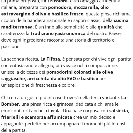
La prima proposta,
La Tricolore
, è un omaggio all’identità
italiana, preparata con
pomodoro, mozzarella, olio
extravergine d’oliva e basilico fresco
, questa pinsa richiama
i colori della bandiera nazionale e i sapori classici della
cucina
mediterranea
. È un inno alla semplicità e alla
qualità
che
caratterizza la
tradizione gastronomica
del nostro Paese,
dove ogni ingrediente racconta una storia di territorio e
passione.
La seconda ricetta,
La Tifosa
, è pensata per chi vive ogni partita
con entusiasmo e allegria, più vivace nella composizione,
unisce la dolcezza dei
pomodorini colorati alle olive
taggiasche, arricchita da olio EVO e basilico
per
un’esplosione di freschezza e colore.
Chi cerca un gusto più intenso troverà nella terza variante,
La
Bomber
, una pinsa ricca e grintosa, dedicata a chi ama le
emozioni forti anche a tavola. Una base corposa con
salsiccia,
friarielli e scamorza affumicata
crea un mix deciso e
appagante, perfetto per accompagnare i momenti più intensi
della partita.