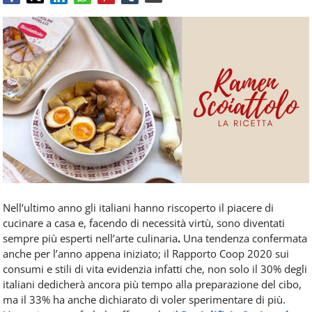
Food
Service
e
tutte
le
novità
del
comparto
Horeca.
Nell’ultimo anno gli italiani hanno riscoperto il piacere di
cucinare a casa e, facendo di necessità virtù, sono diventati
sempre più esperti nell’arte culinaria
.
Una tendenza confermata
anche per l’anno appena iniziato; il Rapporto Coop 2020 sui
consumi e stili di vita evidenzia infatti che, non solo il 30% degli
italiani dedicherà ancora più tempo alla preparazione del cibo,
ma il 33% ha anche dichiarato di voler sperimentare di più.