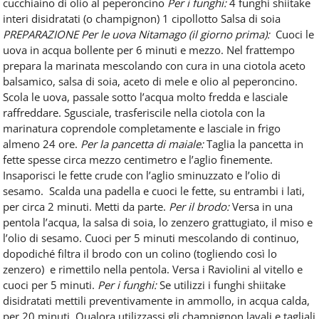
cucchiaino di olio al peperoncino
Per i funghi:
4 funghi shiitake
interi disidratati (o champignon)
1 cipollotto
Salsa di soia
PREPARAZIONE
Per le uova Nitamago (il giorno prima):
Cuoci le
uova in acqua bollente per 6 minuti e mezzo. Nel frattempo
prepara la marinata mescolando con cura in una ciotola aceto
balsamico, salsa di soia, aceto di mele e olio al peperoncino.
Scola le uova, passale sotto l’acqua molto fredda e lasciale
raffreddare. Sgusciale, trasferiscile nella ciotola con la
marinatura coprendole completamente e lasciale in frigo
almeno 24 ore.
Per la pancetta di maiale:
Taglia la pancetta in
fette spesse circa mezzo centimetro e l’aglio finemente.
Insaporisci le fette crude con l’aglio sminuzzato e l’olio di
sesamo.
Scalda una padella e cuoci le fette, su entrambi i lati,
per circa 2 minuti. Metti da parte.
Per il brodo:
Versa in una
pentola l’acqua, la salsa di soia, lo zenzero grattugiato, il miso e
l’olio di sesamo. Cuoci per 5 minuti mescolando di continuo,
dopodiché filtra il brodo con un colino (togliendo così lo
zenzero) e rimettilo nella pentola.
Versa i Raviolini al vitello e
cuoci per 5 minuti.
Per i funghi:
Se utilizzi i funghi shiitake
disidratati mettili preventivamente in ammollo, in acqua calda,
per 20 minuti. Qualora utilizzassi gli champignon lavali e tagliali