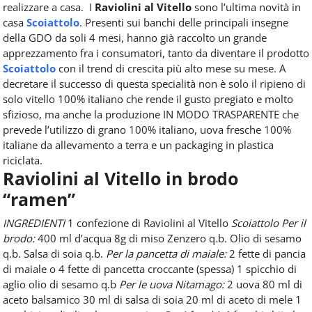
realizzare a casa.
I
Raviolini al Vitello
sono l’ultima novità in
casa
Scoiattolo
. Presenti sui banchi delle principali insegne
della GDO da soli 4 mesi, hanno già raccolto un grande
apprezzamento fra i consumatori, tanto da diventare il prodotto
Scoiattolo
con il trend di crescita più alto mese su mese.
A
decretare il successo di questa specialità non è solo il ripieno di
solo vitello
100% italiano che rende il gusto pregiato e molto
sfizioso, ma anche la
produzione IN MODO TRASPARENTE che
prevede l’utilizzo di grano 100%
italiano, uova fresche 100%
italiane da allevamento a terra e un packaging in plastica
riciclata.
Raviolini al Vitello in brodo
“ramen”
INGREDIENTI
1 confezione di Raviolini al Vitello
Scoiattolo
Per il
brodo:
400 ml d’acqua
8g di miso
Zenzero q.b.
Olio di sesamo
q.b.
Salsa di soia q.b.
Per la pancetta di maiale:
2 fette di pancia
di maiale o 4 fette di pancetta croccante (spessa)
1 spicchio di
aglio
olio di sesamo q.b
Per le uova Nitamago:
2 uova
80 ml di
aceto balsamico
30 ml di salsa di soia
20 ml di aceto di mele
1