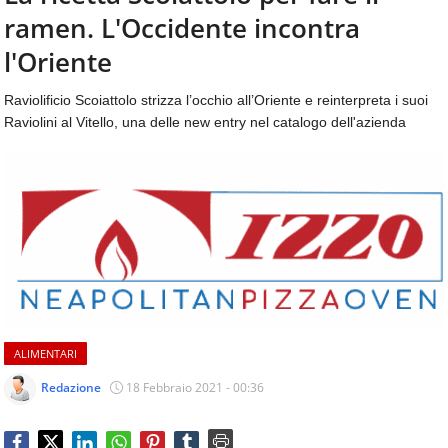
aggiornamenti
ramen. L'Occidente incontra
CONTATTI
quotidiani
su
l'Oriente
temi
come
Raviolificio Scoiattolo strizza l’occhio all’Oriente e reinterpreta i suoi
ospitalità,
Raviolini al Vitello, una delle new entry nel catalogo dell'azienda
ristorazione,
food
&
beverage,
catering
e
articoli
quotidiani
sul
mondo
dell'alimentazione,
ALIMENTARI
dei
consumi
Redazione
18 Febbraio 2021 - 00:36
fuoricasa,
del