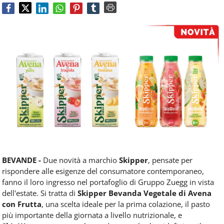
Food
Service
e
tutte
le
novità
del
comparto
Horeca.
BEVANDE -
Due novità a marchio
Skipper
, pensate per
rispondere alle esigenze del consumatore contemporaneo,
fanno il loro ingresso nel portafoglio di Gruppo Zuegg in vista
dell'estate. Si tratta di
Skipper Bevanda Vegetale di Avena
con Frutta
, una scelta ideale per la prima colazione, il pasto
più importante della giornata a livello nutrizionale, e