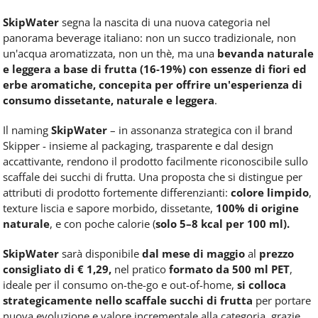
SkipWater
segna la nascita di una nuova categoria nel
panorama beverage italiano: non un succo tradizionale, non
un'acqua aromatizzata, non un thè, ma una
bevanda naturale
e leggera a base di frutta (16-19%) con essenze di fiori ed
erbe aromatiche, concepita per offrire un'esperienza di
consumo dissetante, naturale e leggera
.
Il naming
SkipWater
– in assonanza strategica con il brand
Skipper - insieme al packaging, trasparente e dal design
accattivante, rendono il prodotto facilmente riconoscibile sullo
scaffale dei succhi di frutta. Una proposta che si distingue per
attributi di prodotto fortemente differenzianti:
colore limpido
,
texture liscia e sapore morbido, dissetante,
100% di origine
naturale
, e con poche calorie (
solo 5–8 kcal per 100 ml).
SkipWater
sarà disponibile
dal mese di maggio
al
prezzo
consigliato di € 1,29,
nel pratico
formato da 500 ml PET
,
ideale per il consumo on-the-go e out-of-home,
si colloca
strategicamente nello scaffale succhi di frutta
per portare
nuova evoluzione e valore incrementale alla categoria, grazie