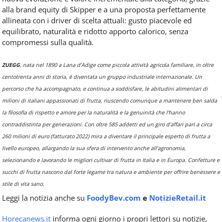
alla brand equity di Skipper e a una proposta perfettamente
allineata con i driver di scelta attuali: gusto piacevole ed
equilibrato, naturalità e ridotto apporto calorico, senza
compromessi sulla qualità.
ZUEGG
, nata nel 1890 a Lana d’Adige come piccola attività agricola familiare, in oltre
centotrenta anni di storia, è diventata un gruppo industriale internazionale. Un
percorso che ha accompagnato, e continua a soddisfare, le abitudini alimentari di
milioni di italiani appassionati di frutta, riuscendo comunque a mantenere ben salda
la filosofia di rispetto e amore per la naturalità e la genuinità che l’hanno
contraddistinta per generazioni. Con oltre 585 addetti ed un giro d’affari pari a circa
260 milioni di euro (fatturato 2022) mira a diventare il principale esperto di frutta a
livello europeo, allargando la sua sfera di intervento anche all’agronomia,
selezionando e lavorando le migliori cultivar di frutta in Italia e in Europa. Confetture e
succhi di frutta nascono dal forte legame tra natura e ambiente per offrire benessere e
stile di vita sano.
Leggi la notizia anche su
FoodyBev.com
e
NotizieRetail.it
Horecanews.it
informa ogni giorno i propri lettori su notizie,