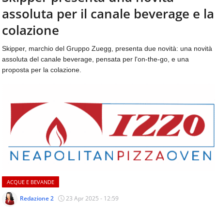
aggiornamenti
assoluta per il canale beverage e la
CONTATTI
quotidiani
su
colazione
temi
come
Skipper, marchio del Gruppo Zuegg, presenta due novità: una novità
ospitalità,
assoluta del canale beverage, pensata per l'on-the-go, e una
ristorazione,
proposta per la colazione.
food
&
beverage,
catering
e
articoli
quotidiani
sul
mondo
dell'alimentazione,
dei
ACQUE E BEVANDE
consumi
fuoricasa,
Redazione 2
23 Apr 2025 - 12:59
del