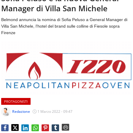
aggiornamenti
Manager di Villa San Michele
CONTATTI
quotidiani
su
Belmond annuncia la nomina di Sofia Peluso a General Manager di
temi
Villa San Michele, l'hotel del brand sulle colline di Fiesole sopra
come
Firenze
ospitalità,
ristorazione,
food
&
beverage,
catering
e
articoli
quotidiani
sul
mondo
PROTAGONISTI
dell'alimentazione,
dei
Redazione
1 Marzo 2022 - 09:47
consumi
fuoricasa,
del