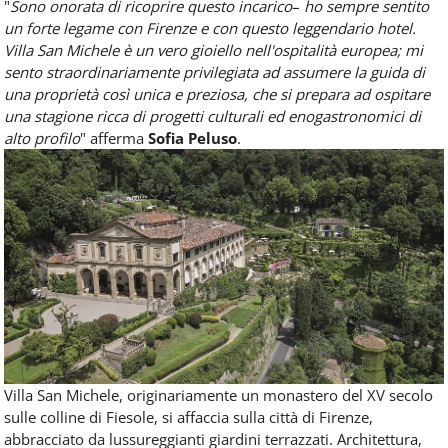
"
Sono onorata di ricoprire questo incarico
–
ho sempre sentito
un forte legame con Firenze e con questo leggendario hotel.
Villa San Michele è un vero gioiello nell'ospitalità europea; mi
sento straordinariamente privilegiata ad assumere la guida di
una proprietà così unica e preziosa, che si prepara ad ospitare
una stagione ricca di progetti culturali ed enogastronomici di
alto profilo
" afferma
Sofia Peluso
.
Villa San Michele, originariamente un monastero del XV secolo
sulle colline di Fiesole, si affaccia sulla città di Firenze,
abbracciato da lussureggianti giardini terrazzati. Architettura,