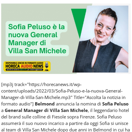
Food
Service
e
tutte
le
novità
del
comparto
Horeca.
[mp3j track="https://horecanews.it/wp-
content/uploads/2022/03/Sofia-Peluso-e-la-nuova-General-
Manager-di-Villa-San-Michele.mp3" Title="Ascolta la notizia in
formato audio"]
Belmond
annuncia la nomina di
Sofia Peluso
a
General Manager di Villa San Michele
, il leggendario hotel
del brand sulle colline di Fiesole sopra Firenze. Sofia Peluso
assumerà il suo nuovo incarico a partire da oggi Sofia si unisce
al team di Villa San Michele dopo due anni in Belmond in cui ha