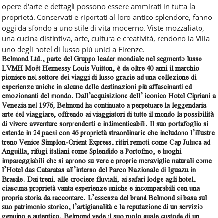
opere d'arte e dettagli possono essere ammirati in tutta la
proprietà. Conservati e riportati al loro antico splendore, fanno
oggi da sfondo a uno stile di vita moderno. Viste mozzafiato,
una cucina distintiva, arte, cultura e creatività, rendono la Villa
uno degli hotel di lusso più unici a Firenze.
Belmond Ltd., parte del Gruppo leader mondiale nel segmento lusso
LVMH Moët Hennessy Louis Vuitton, è da oltre 40 anni il marchio
pioniere nel settore dei viaggi di lusso grazie ad una collezione di
esperienze uniche in alcune delle destinazioni più affascinanti ed
emozionanti del mondo. Dall’acquisizione dell’ iconico Hotel Cipriani a
Venezia nel 1976, Belmond ha continuato a perpetuare la leggendaria
arte del viaggiare, offrendo ai viaggiatori di tutto il mondo la possibilità
di vivere avventure sorprendenti e indimenticabili. Il suo portafoglio si
estende in 24 paesi con 46 proprietà straordinarie che includono l’illustre
treno Venice Simplon-Orient Express, ritiri remoti come Cap Juluca ad
Anguilla, rifugi italiani come Splendido a Portofino, e luoghi
impareggiabili che si aprono su vere e proprie meraviglie naturali come
l’Hotel das Cataratas all’interno del Parco Nazionale di Iguazu in
Brasile. Dai treni, alle crociere fluviali, ai safari lodge agli hotel,
ciascuna proprietà vanta esperienze uniche e incomparabili con una
propria storia da raccontare. L’essenza del brand Belmond si basa sul
suo patrimonio storico, l’artigianalità e la reputazione di un servizio
genuino e autentico. Belmond vede il suo ruolo quale custode di un